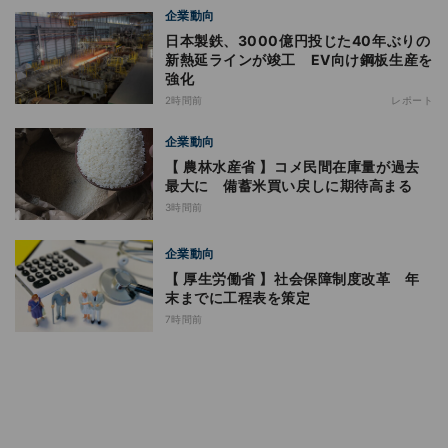
企業動向
日本製鉄、3000億円投じた40年ぶりの
新熱延ラインが竣工 EV向け鋼板生産を
強化
2時間前
レポート
企業動向
【 農林水産省 】コメ民間在庫量が過去
最大に 備蓄米買い戻しに期待高まる
3時間前
企業動向
【 厚生労働省 】社会保障制度改革 年
末までに工程表を策定
7時間前