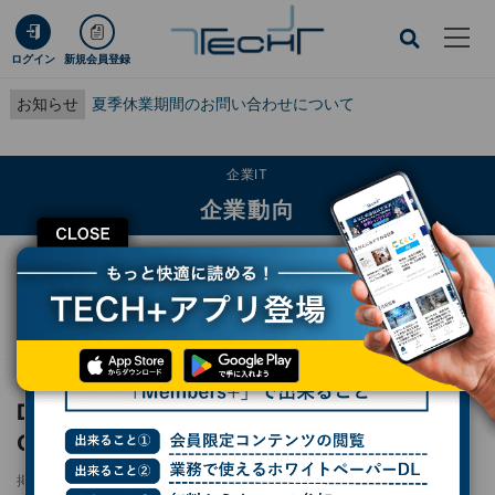
ログイン
新規会員登録
お知らせ
夏季休業期間のお問い合わせについて
企業IT
企業動向
CLOSE
TECH+
企業IT
企業動向
DX成功の鍵は人の力にあり - 三菱マテリアルCIOが説く、AI時代の“人中心”の
IT戦略
レポート
DX成功の鍵は人の力にあり - 三菱マテリアル
CIOが説く、AI時代の“人中心”のIT戦略
掲載日
2026/03/18 09:00