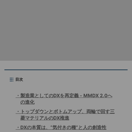
目次
製造業としてのDXを再定義 - MMDX 2.0へ
の進化
トップダウンとボトムアップ、両輪で回す三
菱マテリアルのDX推進
DXの本質は、“気付きの種”と人の創造性