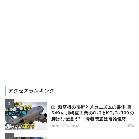
アクセスランキング
航空機の技術とメカニズムの裏側 第
549回 川崎重工業のC-2とKC/C-390の
脚はなぜ違う? - 降着装置は複雑怪奇
(5)|軍用輸送機(10)
連載
2026/08/04 09:05