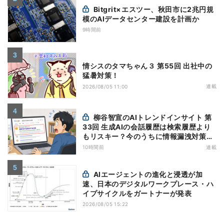
Bitgrit×エスツー、秋田市に2兆円規
模のAIデータセンター建設を計画か
9時間前
情シスのタマちゃん３ 第55回 出社中の
猛暑対策！
連載
2026/08/05 11:00
柳谷智宣のAIトレンドインサイト 第
33回 生成AIの会話履歴は検索履歴より
もリスキー？今のうちに情報漏洩対策を
万全にしておこう
10時間前
連載
AIエージェントの進化と浸透が加
速、日本のデジタルワークプレース・ハ
イプサイクルをガートナーが発表
2026/08/05 15:22