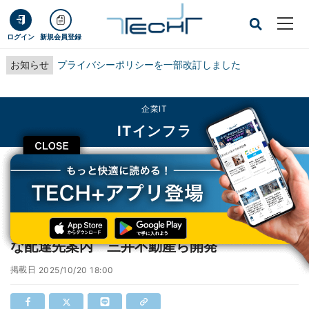
ログイン
新規会員登録
お知らせ
プライバシーポリシーを一部改訂しました
企業IT
ITインフラ
CLOSE
TECH+
企業IT
ITインフラ
宅配ロッカーの空きを可視化・連携し、最適な配達先案内 三井不動産ら開発
宅配ロッカーの空きを可視化・連携し、最適
な配達先案内 三井不動産ら開発
掲載日
2025/10/20 18:00