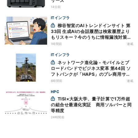
リーズ
14分前
ITインフラ
柳谷智宣のAIトレンドインサイト 第
33回 生成AIの会話履歴は検索履歴より
もリスキー？今のうちに情報漏洩対策を
万全にしておこう
1時間前
連載
ITインフラ
ネットワーク進化論 - モバイルとブ
ロードバンドでビジネス変革 第44回 ソ
フトバンクが「HAPS」のプレ商用サー
ビス開始を表明、本格的な商用展開のめ
6時間前
連載
どは
HPC
TISI×大阪大学、量子計算で1万件超
の組合せ最適化実証 商用ソルバーと同
等精度
24時間前