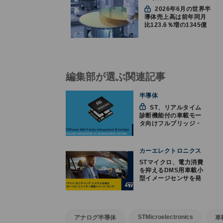
2026年6月の世界半
導体売上高は前年同月
比123.6％増の1345億
ドルで過去最高更新
SIA調べ
編集部が選ぶ関連記事
半導体
ST、リアルタイム
診断機能付の車載モー
タ向けフルブリッジ・
モータ・ドライバを発
表
カーエレクトロニクス
STマイクロ、電力消費
を抑えるDMS用車載小
型イメージセンサを発
表
STMicroelectronics
アナログ半導体
車