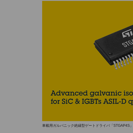
車載用ガルバニック絶縁型ゲートドライバ「STGAP4S」パッケージ