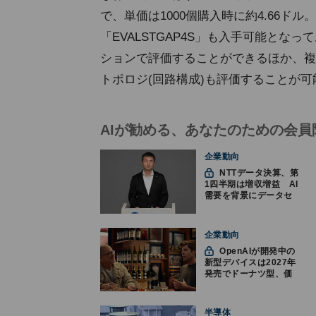
で、単価は1000個購入時に約4.66ドル
「EVALSTGAP4S」も入手可能と
ションで評価することができるほか、複
トポロジ(回路構成)も評価することが
AIが勧める、あなたのための会員
企業動向
NTTデータ決算、第
1四半期は増収増益 AI
需要を背景にデータセ
ンター投資を加速
企業動向
OpenAIが開発中の
新型デバイスは2027年
発売でドーナツ型、価
格300ドル超に
半導体