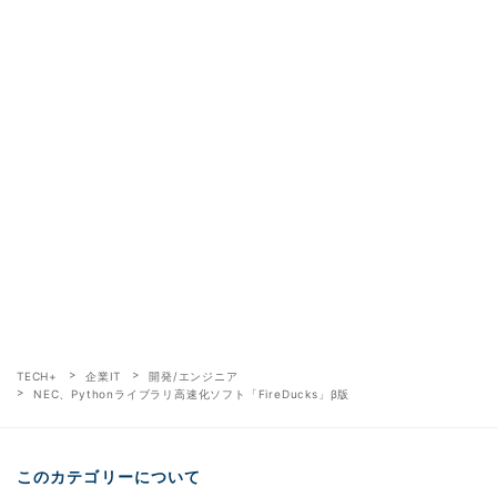
TECH+
企業IT
開発/エンジニア
NEC、Pythonライブラリ高速化ソフト「FireDucks」β版
このカテゴリーについて