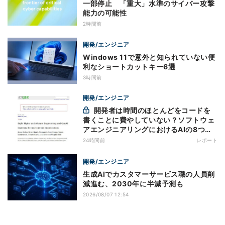
一部停止 「重大」水準のサイバー攻撃
能力の可能性
2時間前
開発/エンジニア
Windows 11で意外と知られていない便
利なショートカットキー6選
3時間前
開発/エンジニア
開発者は時間のほとんどをコードを
書くことに費やしていない？ソフトウェ
アエンジニアリングにおけるAIの8つの
神話への賛否
24時間前
レポート
開発/エンジニア
生成AIでカスタマーサービス職の人員削
減進む、2030年に半減予測も
2026/08/07 12:54