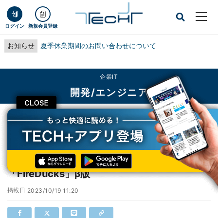
ログイン
新規会員登録
お知らせ
夏季休業期間のお問い合わせについて
企業IT
開発/エンジニア
CLOSE
TECH+
企業IT
開発/エンジニア
NEC、Pythonライブラリ高速化ソフト「FireDucks」β版
NEC、Pythonライブラリ高速化ソフト
「FireDucks」β版
掲載日
2023/10/19 11:20