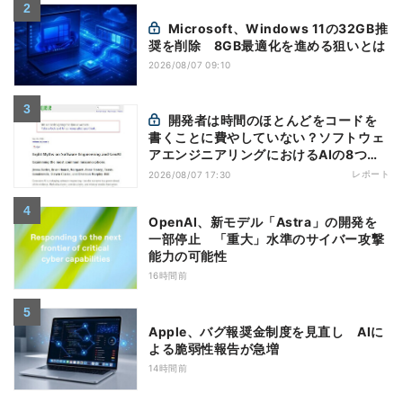
Microsoft、Windows 11の32GB推
奨を削除 8GB最適化を進める狙いとは
2026/08/07 09:10
開発者は時間のほとんどをコードを
書くことに費やしていない？ソフトウェ
アエンジニアリングにおけるAIの8つの
神話への賛否
レポート
2026/08/07 17:30
OpenAI、新モデル「Astra」の開発を
一部停止 「重大」水準のサイバー攻撃
能力の可能性
16時間前
Apple、バグ報奨金制度を見直し AIに
よる脆弱性報告が急増
14時間前