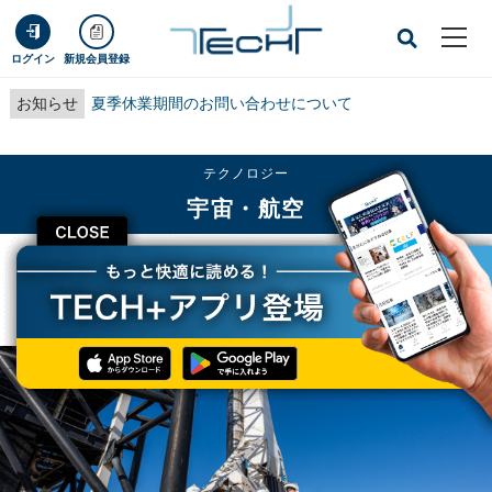
ログイン
新規会員登録
お知らせ
夏季休業期間のお問い合わせについて
テクノロジー
宇宙・航空
CLOSE
TECH+
テクノロジー
宇宙・航空
史上初、旅行者4人だけの宇宙飛行が実現 - そこに込められた願いと可能性