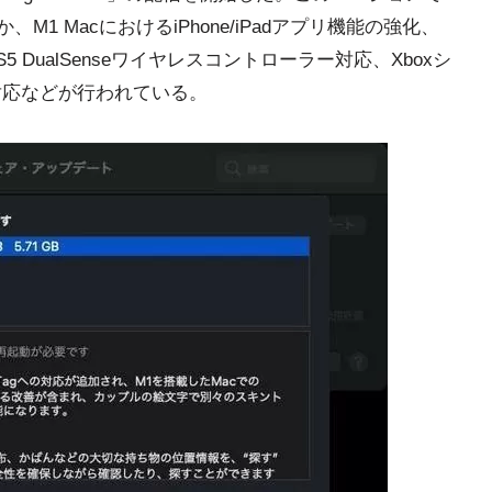
、M1 MacにおけるiPhone/iPadアプリ機能の強化、
S5 DualSenseワイヤレスコントローラー対応、Xboxシ
ー対応などが行われている。