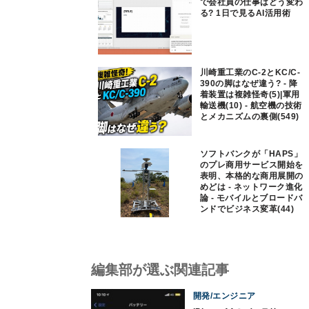
で会社員の仕事はどう変わ
る? 1日で見るAI活用術
川崎重工業のC-2とKC/C-
390の脚はなぜ違う? - 降
着装置は複雑怪奇(5)|軍用
輸送機(10) - 航空機の技術
とメカニズムの裏側(549)
ソフトバンクが「HAPS」
のプレ商用サービス開始を
表明、本格的な商用展開の
めどは - ネットワーク進化
論 - モバイルとブロードバ
ンドでビジネス変革(44)
編集部が選ぶ関連記事
開発/エンジニア