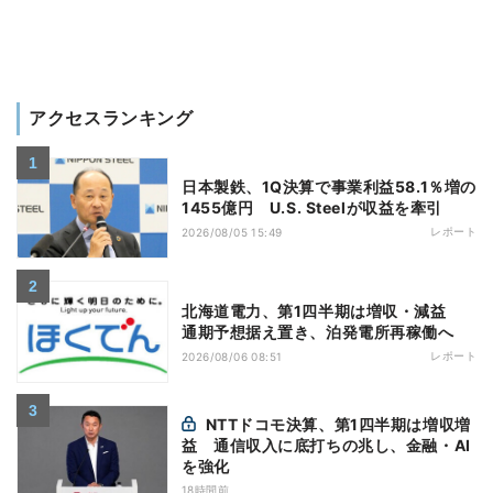
アクセスランキング
日本製鉄、1Q決算で事業利益58.1％増の
1455億円 U.S. Steelが収益を牽引
レポート
2026/08/05 15:49
北海道電力、第1四半期は増収・減益
通期予想据え置き、泊発電所再稼働へ
レポート
2026/08/06 08:51
NTTドコモ決算、第1四半期は増収増
益 通信収入に底打ちの兆し、金融・AI
を強化
18時間前