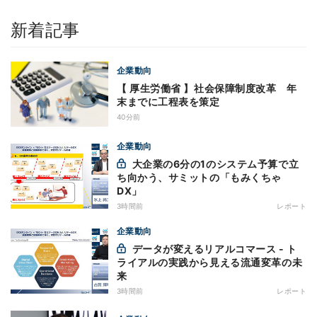
新着記事
企業動向
【 厚生労働省 】社会保障制度改革 年
末までに工程表を策定
40分前
企業動向
大企業の6分の1のシステム予算で立
ち向かう、サミットの「もみくちゃ
DX」
3時間前
レポート
企業動向
データが変えるリアルコマース - ト
ライアルの実践から見える流通変革の未
来
3時間前
レポート