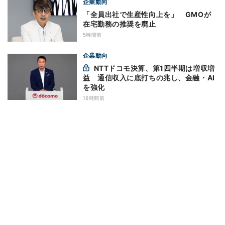
企業動向
「全員出社で生産性向上を」 GMOが
在宅勤務の推奨を廃止
5時間前
企業動向
NTTドコモ決算、第1四半期は増収増
益 通信収入に底打ちの兆し、金融・AI
を強化
16時間前