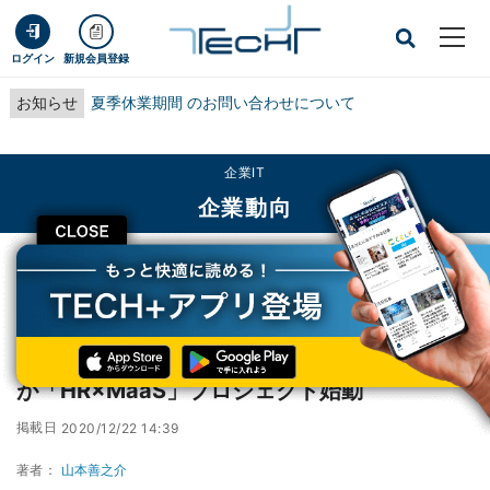
ログイン
新規会員登録
お知らせ
夏季休業期間 のお問い合わせについて
企業IT
企業動向
CLOSE
TECH+
企業IT
企業動向
通勤中にオンライン面談、パーソルキャリアが「HR×MaaS」プロジェクト始動
通勤中にオンライン面談、パーソルキャリア
が「HR×MaaS」プロジェクト始動
掲載日
2020/12/22 14:39
著者：
山本善之介