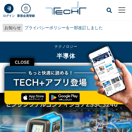
ログイン
新規会員登録
お知らせ
プライバシーポリシーを一部改訂しました
テクノロジー
半導体
CLOSE
TECH+
テクノロジー
半導体
ルネサス、産業機器/IoT機器向けセンサシグナルコンディショナICを発売