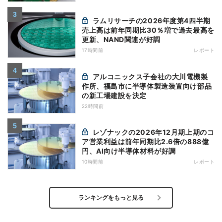
ラムリサーチの2026年度第4四半期
売上高は前年同期比30％増で過去最高を
更新、NAND関連が好調
17時間前
レポート
アルコニックス子会社の大川電機製
作所、福島市に半導体製造装置向け部品
の新工場建設を決定
22時間前
レゾナックの2026年12月期上期のコ
ア営業利益は前年同期比2.6倍の888億
円、AI向け半導体材料が好調
10時間前
レポート
ランキングをもっと見る