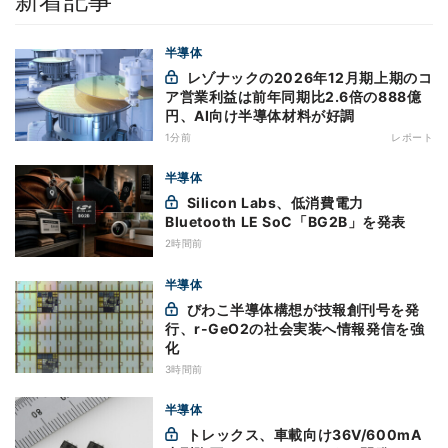
新着記事
半導体
レゾナックの2026年12月期上期のコ
ア営業利益は前年同期比2.6倍の888億
円、AI向け半導体材料が好調
1分前
レポート
半導体
Silicon Labs、低消費電力
Bluetooth LE SoC「BG2B」を発表
2時間前
半導体
びわこ半導体構想が技報創刊号を発
行、r-GeO2の社会実装へ情報発信を強
化
3時間前
半導体
トレックス、車載向け36V/600mA