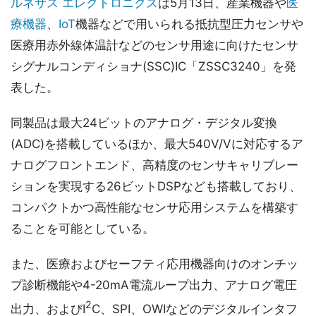
ルネサス エレクトロニクス
は5月13日、産業機器や
医
療機器
、
IoT
機器などで用いられる抵抗型圧力センサや
医療用赤外線体温計などのセンサ用途に向けたセンサ
シグナルコンディショナ(SSC)IC「ZSSC3240」を発
表した。
同製品は最大24ビットのアナログ・デジタル変換
(ADC)を搭載しているほか、最大540V/Vに対応するア
ナログフロントエンド、高精度のセンサキャリブレー
ションを実現する26ビットDSPなども搭載しており、
コンパクトかつ高性能なセンサ応用システムを構築す
ることを可能としている。
また、医療およびセーフティ応用機器向けのオンチッ
プ診断機能や4-20mA電流ループ出力、アナログ電圧
2
出力、およびI
C、SPI、OWIなどのデジタルインタフ