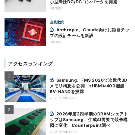
小型降圧DC/DCコンバータを開発
4時間前
企業動向
Anthropic、Claude向けに独自チッ
プの設計チームを新設
5時間前
アクセスランキング
Samsung、FMS 2026で次世代3D
メモリ構想を公開 zHBMや400層超
BV-NANDを披露
2026/08/05 20:50
2026年第2四半期のDRAMシェアト
ップはSamsung、生成AI需要で競争構
図に変化 Counterpoint調べ
2026/08/05 18:32