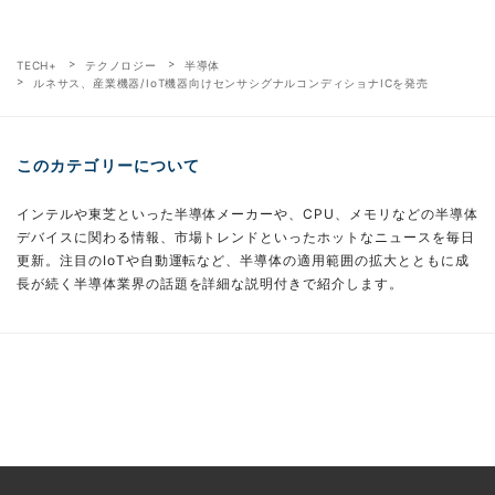
TECH+
テクノロジー
半導体
ルネサス、産業機器/IoT機器向けセンサシグナルコンディショナICを発売
このカテゴリーについて
インテルや東芝といった半導体メーカーや、CPU、メモリなどの半導体
デバイスに関わる情報、市場トレンドといったホットなニュースを毎日
更新。注目のIoTや自動運転など、半導体の適用範囲の拡大とともに成
長が続く半導体業界の話題を詳細な説明付きで紹介します。