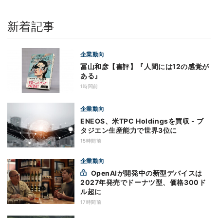
新着記事
企業動向
冨山和彦【書評】『人間には12の感覚が
ある』
1時間前
企業動向
ENEOS、米TPC Holdingsを買収 - ブ
タジエン生産能力で世界3位に
15時間前
企業動向
OpenAIが開発中の新型デバイスは
2027年発売でドーナツ型、価格300ド
ル超に
17時間前