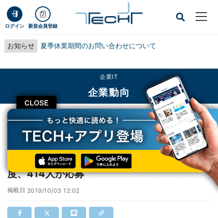
ログイン
新規会員登録
お知らせ
夏季休業期間のお問い合わせについて
企業IT
企業動向
CLOSE
TECH+
企業IT
企業動向
東芝デバイス&ストレージの早期退職優遇制度、414人が応募
東芝デバイス&ストレージの早期退職優遇制
度、414人が応募
掲載日
2019/10/03 12:02