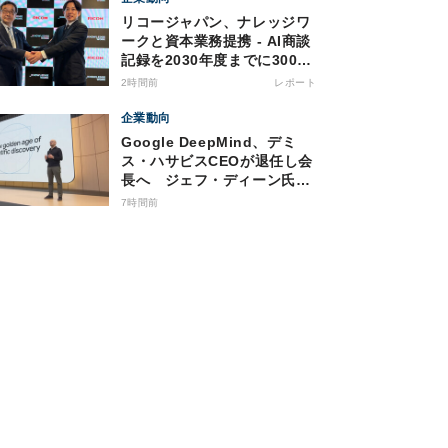
リコージャパン、ナレッジワ
ークと資本業務提携 - AI商談
記録を2030年度までに3000
社へ
2時間前
レポート
企業動向
Google DeepMind、デミ
ス・ハサビスCEOが退任し会
長へ ジェフ・ディーン氏も
退社
7時間前