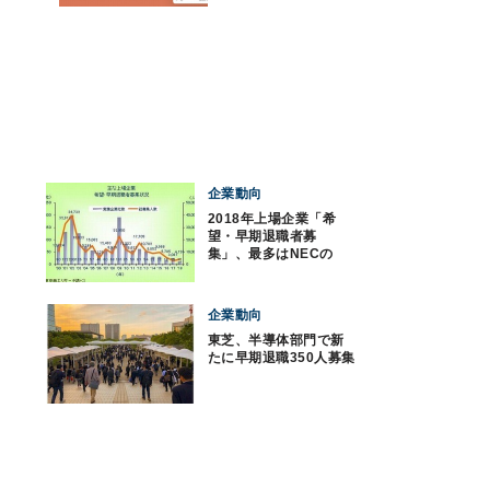
企業動向
2018年上場企業「希
望・早期退職者募
集」、最多はNECの
2170人
企業動向
東芝、半導体部門で新
たに早期退職350人募集