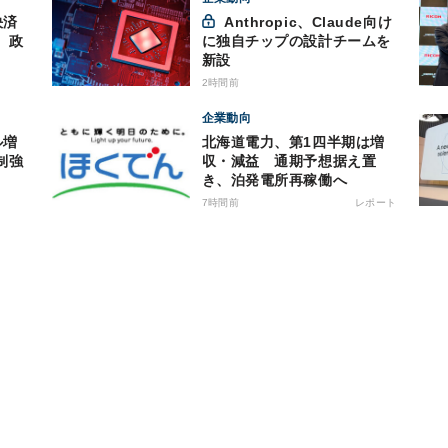
決済
Anthropic、Claude向け
、政
に独自チップの設計チームを
新設
2時間前
企業動向
ル増
北海道電力、第1四半期は増
制強
収・減益 通期予想据え置
き、泊発電所再稼働へ
7時間前
レポート