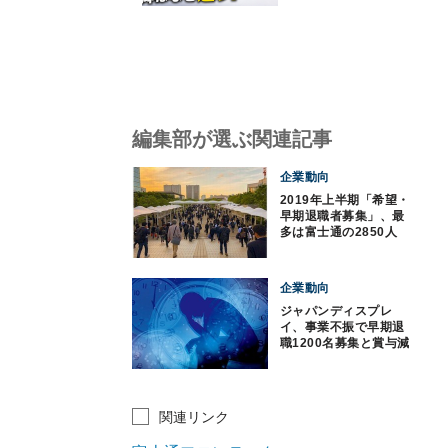
編集部が選ぶ関連記事
企業動向
2019年上半期「希望・
早期退職者募集」、最
多は富士通の2850人
企業動向
ジャパンディスプレ
イ、事業不振で早期退
職1200名募集と賞与減
額
関連リンク