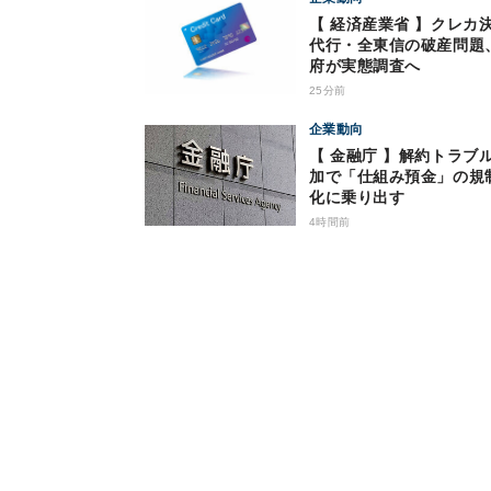
【 経済産業省 】クレカ
代行・全東信の破産問題
府が実態調査へ
25分前
企業動向
【 金融庁 】解約トラブ
加で「仕組み預金」の規
化に乗り出す
4時間前