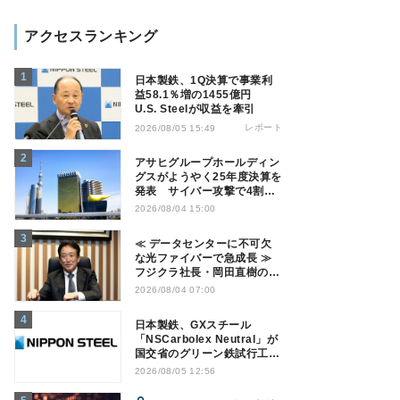
アクセスランキング
日本製鉄、1Q決算で事業利
益58.1％増の1455億円
U.S. Steelが収益を牽引
レポート
2026/08/05 15:49
アサヒグループホールディン
グスがようやく25年度決算を
発表 サイバー攻撃で4割減
益
2026/08/04 15:00
≪ データセンターに不可欠
な光ファイバーで急成長 ≫
フジクラ社長・岡田直樹の技
術論「見えない技術優位性、
2026/08/04 07:00
見えない差別化でトップの座
を！」
日本製鉄、GXスチール
「NSCarbolex Neutral」が
国交省のグリーン鉄試行工事
に採用
2026/08/05 12:56