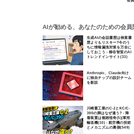
会員
AIが勧める、あなたのための会員
生成AIの会話履歴は検索履
歴よりもリスキー?今のう
ちに情報漏洩対策を万全に
しておこう - 柳谷智宣のAI
トレンドインサイト(33)
Anthropic、Claude向け
に独自チップの設計チーム
を新設
川崎重工業のC-2とKC/C-
390の脚はなぜ違う? - 降
着装置は複雑怪奇(5)|軍用
輸送機(10) - 航空機の技術
とメカニズムの裏側(549)