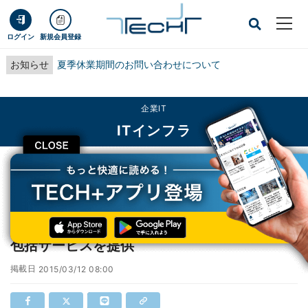
ログイン
新規会員登録
お知らせ
夏季休業期間のお問い合わせについて
企業IT
ITインフラ
CLOSE
TECH+
企業IT
ITインフラ
日商エレ、「HP ConvergedSystem」対象の包括サービスを提供
日商エレ、「HP ConvergedSystem」対象の
包括サービスを提供
掲載日
2015/03/12 08:00