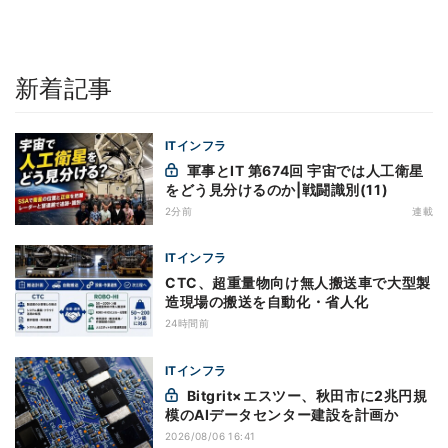
新着記事
ITインフラ
軍事とIT 第674回 宇宙では人工衛星
をどう見分けるのか|戦闘識別(11)
2分前
連載
ITインフラ
CTC、超重量物向け無人搬送車で大型製
造現場の搬送を自動化・省人化
24時間前
ITインフラ
Bitgrit×エスツー、秋田市に2兆円規
模のAIデータセンター建設を計画か
2026/08/06 16:41