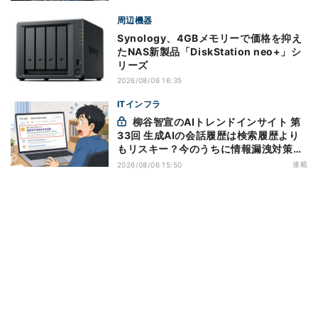
周辺機器
Synology、4GBメモリーで価格を抑え
たNAS新製品「DiskStation neo+」シ
リーズ
2026/08/06 16:35
ITインフラ
柳谷智宣のAIトレンドインサイト 第
33回 生成AIの会話履歴は検索履歴より
もリスキー？今のうちに情報漏洩対策を
万全にしておこう
連載
2026/08/06 15:50