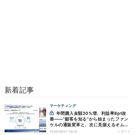
新着記事
マーケティング
年間購入金額20%増、利益率8pt改
善——“顧客を知る”から始まったファン
ケルの通販変革と、次に見据えるオムニ
チャネル
レポート
2026/08/07 09:00