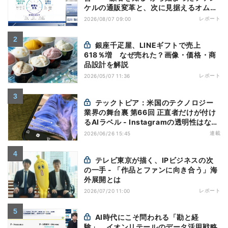
ケルの通販変革と、次に見据えるオムニ
チャネル
レポート
2026/08/07 09:00
銀座千疋屋、LINEギフトで売上
618％増 なぜ売れた？画像・価格・商
品設計を解説
レポート
2026/05/07 11:36
テックトピア：米国のテクノロジー
業界の舞台裏 第66回 正直者だけが付け
るAIラベル - Instagramの透明性はなぜ
逆効果になり得るのか
連載
2026/06/26 15:45
テレビ東京が描く、IPビジネスの次
の一手 - 「作品とファンに向き合う」海
外展開とは
レポート
2026/07/20 11:00
AI時代にこそ問われる「勘と経
験」、イオンリテールのデータ活用戦略