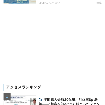
演出する小売メディア
連載
2026/07/27 17:17
アクセスランキング
年間購入金額20%増、利益率8pt改
善——“顧客を知る”から始まったファン