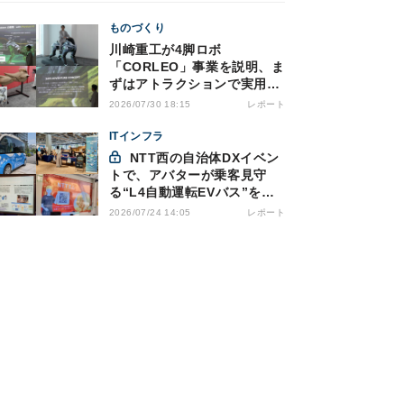
ものづくり
川崎重工が4脚ロボ
「CORLEO」事業を説明、ま
ずはアトラクションで実用化
へ
レポート
2026/07/30 18:15
ITインフラ
NTT西の自治体DXイベン
トで、アバターが乗客見守
る“L4自動運転EVバス”を見
た
レポート
2026/07/24 14:05