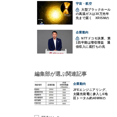
宇宙・航空
大型ブラックホール
の高温ガスは30万光年
先まで届く XRISMの
観測で判明
企業動向
NTTドコモ決算、第
1四半期は増収増益 通
信収入に底打ちの兆
し、金融・AIを強化
編集部が選ぶ関連記事
企業動向
JFEエンジニアリング、
太陽光発電に参入し6地
区トータル約40MWの
発電所建設