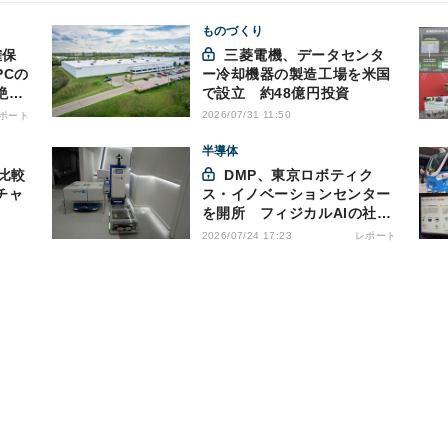
ものづくり
三菱電機、データセンタ
PCの
ー冷却機器の製造工場を米国
絶縁
で設立 約48億円投資
2026/07/31 11:50
ポート
半導体
比較
DMP、東京ロボティク
チャ
ス・イノベーションセンター
を開所 フィジカルAIの社会
実装を加速
レポート
2026/07/24 17:23