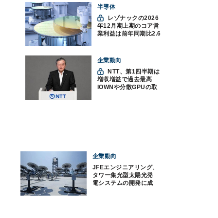
半導体
レゾナックの2026
年12月期上期のコア営
業利益は前年同期比2.6
倍の888億円、AI向け半
導体材料が好調
企業動向
NTT、第1四半期は
増収増益で過去最高
IOWNや分散GPUの取
り組みを説明
企業動向
JFEエンジニアリング、
タワー集光型太陽光発
電システムの開発に成
功