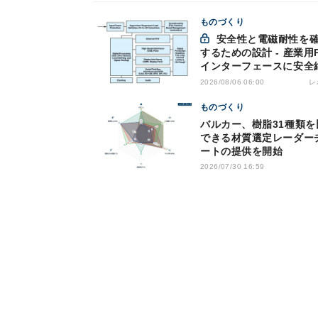
ものづくり
安全性と電磁耐性を確保
するための設計 - 産業用
インターフェースに安全
を適用する
レ
2026/08/06 06:00
ものづくり
バルカー、樹脂31種類を
できる材質選定レーダー
ートの提供を開始
2026/07/30 16:59