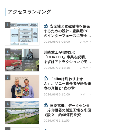
アクセスランキング
安全性と電磁耐性を確保
するための設計 - 産業用PC
のインターフェースに安全絶
縁を適用する
レポート
2026/08/06 06:00
川崎重工が4脚ロボ
「CORLEO」事業を説明、
まずはアトラクションで実用
化へ
レポート
2026/07/30 18:15
「aiboは終わりませ
ん」。ソニー責任者が語る発
表の真相と“次の章”
レポート
2026/06/30 15:00
三菱電機、データセンタ
ー冷却機器の製造工場を米国
で設立 約48億円投資
2026/07/31 11:50