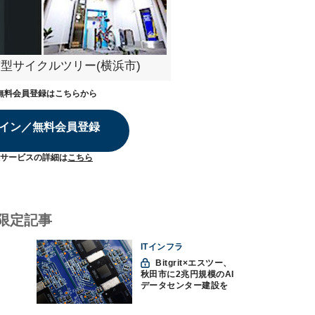
型サイクルツリー(横浜市)
無料会員登録はこちらから
イン／無料会員登録
サービスの詳細は
こちら
限定記事
ITインフラ
Bitgrit×エスツー、
秋田市に2兆円規模のAI
データセンター建設を
計画か