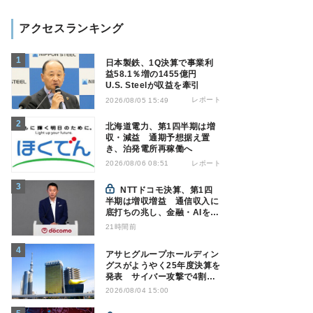
アクセスランキング
日本製鉄、1Q決算で事業利
益58.1％増の1455億円
U.S. Steelが収益を牽引
レポート
2026/08/05 15:49
北海道電力、第1四半期は増
収・減益 通期予想据え置
き、泊発電所再稼働へ
レポート
2026/08/06 08:51
NTTドコモ決算、第1四
半期は増収増益 通信収入に
底打ちの兆し、金融・AIを強
化
21時間前
アサヒグループホールディン
グスがようやく25年度決算を
発表 サイバー攻撃で4割減
益
2026/08/04 15:00