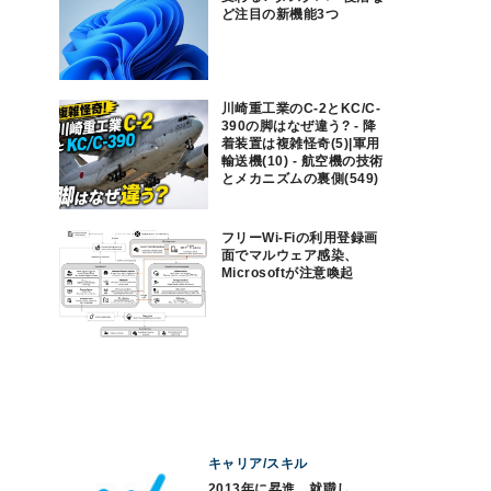
ど注目の新機能3つ
川崎重工業のC-2とKC/C-
390の脚はなぜ違う? - 降
着装置は複雑怪奇(5)|軍用
輸送機(10) - 航空機の技術
とメカニズムの裏側(549)
フリーWi-Fiの利用登録画
面でマルウェア感染、
Microsoftが注意喚起
キャリア/スキル
2013年に昇進、就職し