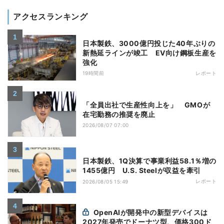
アクセスランキング
日本製鉄、3000億円投じた40年ぶりの
新熱延ラインが竣工 EV向け鋼板生産を
強化
19時間前
レポート
「全員出社で生産性向上を」 GMOが
在宅勤務の推奨を廃止
2026/08/07 07:00
日本製鉄、1Q決算で事業利益58.1％増の
1455億円 U.S. Steelが収益を牽引
レポート
2026/08/05 15:49
OpenAIが開発中の新型デバイスは
2027年発売でドーナツ型、価格300ド