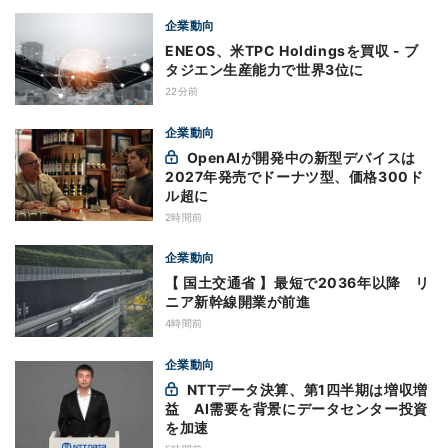
企業動向
ENEOS、米TPC Holdingsを買収 - ブ
タジエン生産能力で世界3位に
22分前
企業動向
OpenAIが開発中の新型デバイスは
2027年発売でドーナツ型、価格300ド
ル超に
2時間前
企業動向
【 国土交通省 】最短で2036年以降 リ
ニア新幹線開業が前進
4時間前
企業動向
NTTデータ決算、第1四半期は増収増
益 AI需要を背景にデータセンター投資
を加速