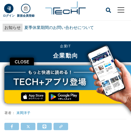
ログイン
新規会員登録
お知らせ
夏季休業期間のお問い合わせについて
企業IT
企業動向
CLOSE
TECH+
企業IT
企業動向
2013年の「できる上司」とは?
2013年の「できる上司」とは?
掲載日
2013/01/15 09:00
著者：
末岡洋子