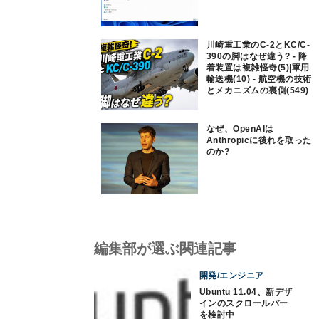
川崎重工業のC-2とKC/C-
390の脚はなぜ違う? - 降
着装置は複雑怪奇(5)|軍用
輸送機(10) - 航空機の技術
とメカニズムの裏側(549)
なぜ、OpenAIは
Anthropicに後れを取った
のか?
編集部が選ぶ関連記事
開発/エンジニア
Ubuntu 11.04、新デザ
インのスクロールバー
を検討中