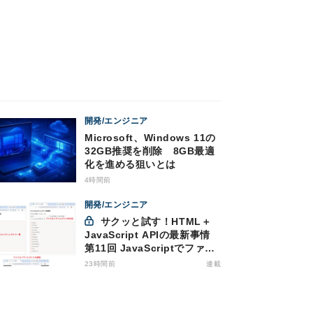
開発/エンジニア
Microsoft、Windows 11の
32GB推奨を削除 8GB最適
化を進める狙いとは
4時間前
開発/エンジニア
サクッと試す！HTML＋
JavaScript APIの最新事情
第11回 JavaScriptでファイ
ル管理！Origin Private File
23時間前
連載
Systemを活用する