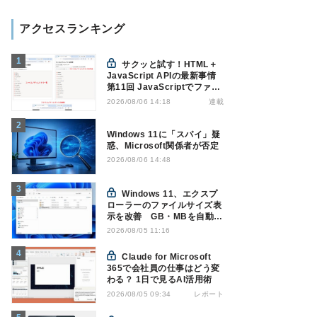
アクセスランキング
サクッと試す！HTML＋
JavaScript APIの最新事情
第11回 JavaScriptでファイ
ル管理！Origin Private File
連載
2026/08/06 14:18
Systemを活用する
Windows 11に「スパイ」疑
惑、Microsoft関係者が否定
2026/08/06 14:48
Windows 11、エクスプ
ローラーのファイルサイズ表
示を改善 GB・MBを自動表
示へ
2026/08/05 11:16
Claude for Microsoft
365で会社員の仕事はどう変
わる？ 1日で見るAI活用術
レポート
2026/08/05 09:34