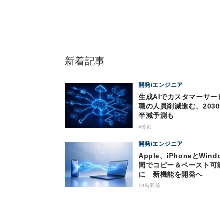
新着記事
開発/エンジニア
生成AIでカスタマーサー
職の人員削減進む、203
半減予測も
4分前
開発/エンジニア
Apple、iPhoneとWind
間でコピー＆ペースト可
に 新機能を開発へ
19時間前