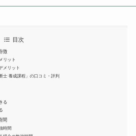
目次
特徴
メリット
デメリット
断士 養成課程」の口コミ・評判
きる
る
時間
強時間