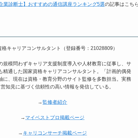
企業診断士】おすすめの通信講座ランキング5選
の記事はこち
資格キャリアコンサルタント（登録番号：21028809）
の規模問わずキャリア支援制度導入や人材教育に従事し、サ
も精通した国家資格キャリアコンサルタント。「計画的偶発
軸に、現在は資格・教育分野のサイト監修を多数担当。実務
運営知見に基づく信頼性の高い情報を発信している。
→
監修者紹介
→
マイベストプロ掲載ページ
→
キャリコンサーチ掲載ページ