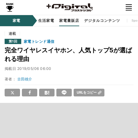
時計 / ウェアラブル
家電
生活家電
家電量販店
デジタルコンテンツ
Spo
連載
家電トレンド通信
第1回
完全ワイヤレスイヤホン、人気トップ5が選ば
れる理由
掲載日
2019/05/06 06:00
著者：
古田雄介
URLをコピー