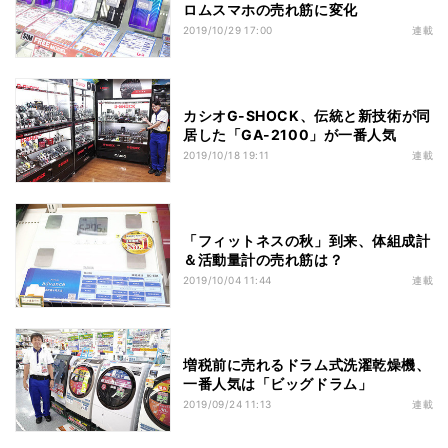
ロムスマホの売れ筋に変化
2019/10/29 17:00
連載
カシオG-SHOCK、伝統と新技術が同
居した「GA-2100」が一番人気
2019/10/18 19:11
連載
「フィットネスの秋」到来、体組成計
＆活動量計の売れ筋は？
2019/10/04 11:44
連載
増税前に売れるドラム式洗濯乾燥機、
一番人気は「ビッグドラム」
2019/09/24 11:13
連載