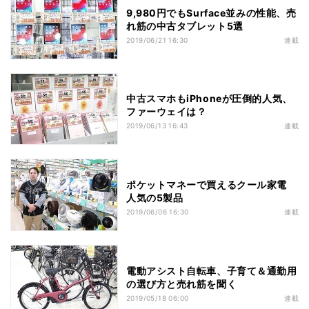
9,980円でもSurface並みの性能、売
れ筋の中古タブレット5選
2019/06/21 16:30
連載
中古スマホもiPhoneが圧倒的人気、
ファーウェイは？
2019/06/13 16:43
連載
ポケットマネーで買えるクール家電
人気の5製品
2019/06/06 16:30
連載
電動アシスト自転車、子育て＆通勤用
の選び方と売れ筋を聞く
2019/05/18 06:00
連載