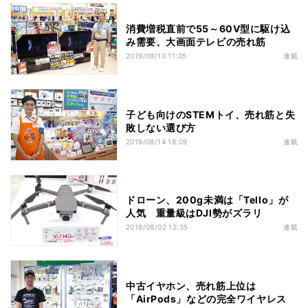
消費増税直前で55～60V型に駆け込
み需要、大画面テレビの売れ筋
2019/09/10 11:05
連載
子ども向けのSTEMトイ、売れ筋と失
敗しない選び方
2019/08/14 18:09
連載
ドローン、200g未満は「Tello」が
人気 重量級はDJI勢がズラリ
2019/08/02 12:35
連載
中古イヤホン、売れ筋上位は
「AirPods」などの完全ワイヤレス