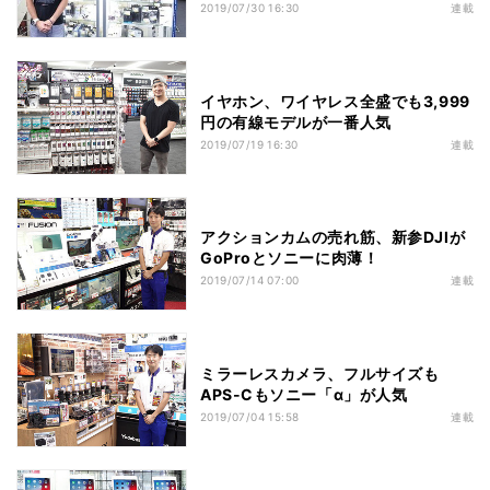
2019/07/30 16:30
連載
イヤホン、ワイヤレス全盛でも3,999
円の有線モデルが一番人気
2019/07/19 16:30
連載
アクションカムの売れ筋、新参DJIが
GoProとソニーに肉薄！
2019/07/14 07:00
連載
ミラーレスカメラ、フルサイズも
APS-Cもソニー「α」が人気
2019/07/04 15:58
連載