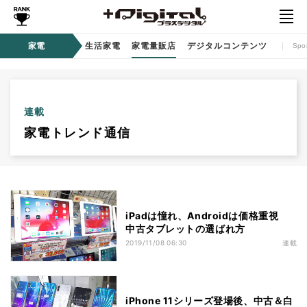
時計 / ウェアラブル
家電
生活家電
家電量販店
デジタルコンテンツ
Spo
連載
家電トレンド通信
iPadは憧れ、Androidは価格重視
中古タブレットの選ばれ方
2019/11/08 06:30
連載
iPhone 11シリーズ登場後、中古＆白