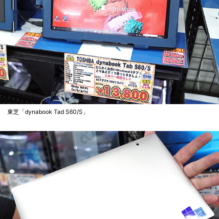
東芝「dynabook Tad S60/S」