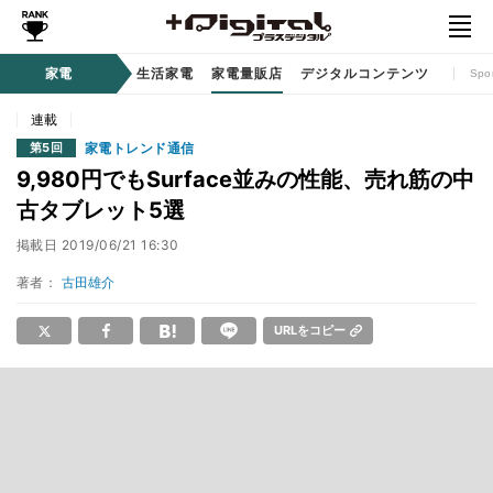
時計 / ウェアラブル
家電
生活家電
家電量販店
デジタルコンテンツ
Spo
連載
家電トレンド通信
第5回
9,980円でもSurface並みの性能、売れ筋の中
古タブレット5選
掲載日
2019/06/21 16:30
著者：
古田雄介
URLをコピー