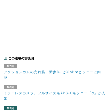
この連載の前後回
第7回
アクションカムの売れ筋、新参DJIがGoProとソニーに肉
薄！
第6回
ミラーレスカメラ、フルサイズもAPS-Cもソニー「α」が人
気
第5回