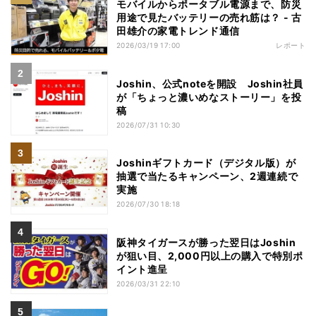
モバイルからポータブル電源まで、防災
用途で見たバッテリーの売れ筋は？ - 古
田雄介の家電トレンド通信
2026/03/19 17:00
レポート
Joshin、公式noteを開設 Joshin社員
が「ちょっと濃いめなストーリー」を投
稿
2026/07/31 10:30
Joshinギフトカード（デジタル版）が
抽選で当たるキャンペーン、2週連続で
実施
2026/07/30 18:18
阪神タイガースが勝った翌日はJoshin
が狙い目、2,000円以上の購入で特別ポ
イント進呈
2026/03/31 22:10