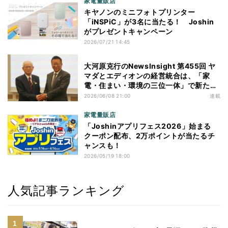
家電量販店
キヤノンのミニフォトプリンター
「iNSPiC」が3名に当たる！ Joshin
がプレゼントキャンペーン
2026/07/21 14:45
大河原克行のNewsInsight 第455回 ヤ
マダとエディオンの経営統合は、「家
電・住まい・環境の三位一体」で新たな
価値創造へ
2026/06/08 21:00
連載
家電量販店
「Joshinアプリフェス2026」始まる
クーポン配布、2万ポイントが当たるチ
ャンスも！
2026/05/19 18:00
人気記事ランキング