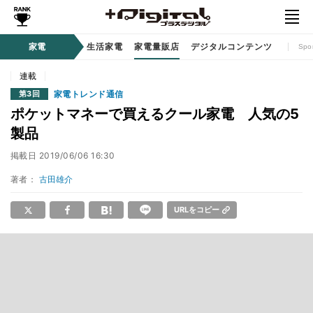
時計 / ウェアラブル
家電
生活家電
家電量販店
デジタルコンテンツ
Spo
連載
家電トレンド通信
第3回
ポケットマネーで買えるクール家電 人気の5
製品
掲載日
2019/06/06 16:30
著者：
古田雄介
URLをコピー