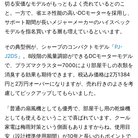
切る安価なモデルがもっともよく売れているとのこ
と。一方で、省エネ性能の高いDCモーターを採用し、
サポート期間が長いメジャーメーカーのハイスペック
モデルを指名買いする層も増えているといいます。
その典型例が、シャープのコンパクトモデル「
PJ-
J2DS
」。8段階の風量調節ができるDCモーターモデル
で、プラズマクラスター7000により部屋干しの衣類を
消臭する効果も期待できます。税込み価格は2万1384
円と2万円オーバーになりますが、売れ行きのよさを考
慮してピックアップしてもらいました。
「普通の扇風機としても優秀で、部屋干し用の乾燥機
としても使えるということで喜ばれています。クール
家電は梅雨対策という側面もありますからね。使用目
安（設計標準使用期間）が10年と長いのもポイントで