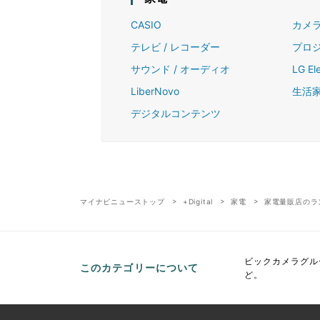
CASIO
カメ
テレビ / レコーダー
プロ
サウンド / オーディオ
LG El
LiberNovo
生活
デジタルコンテンツ
マイナビニューストップ
+Digital
家電
家電量販店のラ
ビックカメラグル
このカテゴリーについて
ど。