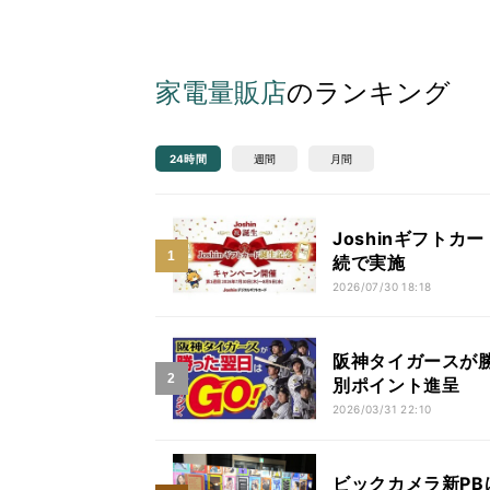
家電量販店
のランキング
24時間
週間
月間
Joshinギフト
続で実施
2026/07/30 18:18
阪神タイガースが勝
別ポイント進呈
2026/03/31 22:10
ビックカメラ新PB