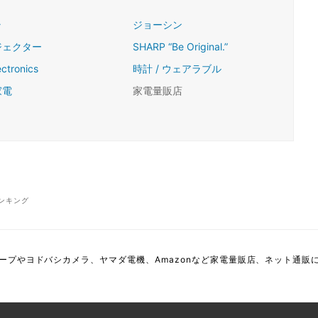
ラ
ジョーシン
ジェクター
SHARP “Be Original.”
ectronics
時計 / ウェアラブル
家電
家電量販店
ンキング
ープやヨドバシカメラ、ヤマダ電機、Amazonなど家電量販店、ネット通販