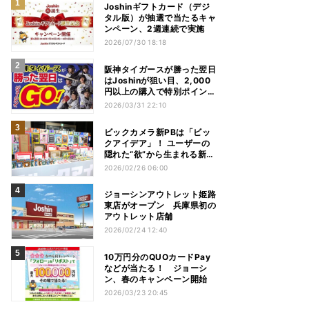
Joshinギフトカード（デジ
タル版）が抽選で当たるキャ
ンペーン、2週連続で実施
2026/07/30 18:18
阪神タイガースが勝った翌日
はJoshinが狙い目、2,000
円以上の購入で特別ポイント
進呈
2026/03/31 22:10
ビックカメラ新PBは「ビッ
クアイデア」！ ユーザーの
隠れた“欲”から生まれる新商
品とは
2026/02/26 06:00
ジョーシンアウトレット姫路
東店がオープン 兵庫県初の
アウトレット店舗
2026/02/24 12:40
10万円分のQUOカードPay
などが当たる！ ジョーシ
ン、春のキャンペーン開始
2026/03/23 20:45