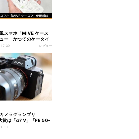
風スマホ「MIVE ケース
ュー かつてのケータイ
は？
 17:30
レビュー
カメラグランプリ
大賞は「α7 V」「FE 50-
 F2 GM」でソニーがダブ
 13:00