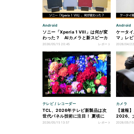
Android
Android
ソニー「Xperia 1 VIII」は何が変
ケータイ
わった？ AIカメラと新スピーカ
マ」レビ
ーを実機で体験
との違い
2026/05/15 20:45
レポート
2026/04/22
テレビ / レコーダー
カメラ
TCL、2026年テレビ新製品は次
【速報】
世代パネル技術に注目！ 夏頃に
2026、
Gemini対応も - 山﨑賢人さん「ど
150mm
2026/05/15 13:57
レポート
2026/05/15
んな映像も綺麗」
ル受賞