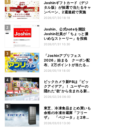
Joshinギフトカード（デジ
タル版）が抽選で当たるキャ
ンペーン、2週連続で実施
2026/07/30 18:18
Joshin、公式noteを開設
Joshin社員が「ちょっと濃
いめなストーリー」を投稿
2026/07/31 10:30
「Joshinアプリフェス
2026」始まる クーポン配
布、2万ポイントが当たるチ
ャンスも！
2026/05/19 18:00
ビックカメラ新PBは「ビッ
クアイデア」！ ユーザーの
隠れた“欲”から生まれる新商
品とは
2026/02/26 06:00
東芝、冷凍食品まとめ買いも
余裕の冷凍冷蔵庫「フリー
ザ」 「ベジータ」と2本柱
に
2026/03/03 13:00