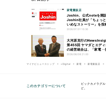
家電量販店
Joshin、公式noteを
Joshin社員が「ちょっ
いめなストーリー」を投
2026/07/31 10:30
大河原克行のNewsInsig
第455回 ヤマダとエデ
の経営統合は、「家電・
い・環境の三位一体」で
2026/06/08 21:00
な価値創造へ
マイナビニューストップ
+Digital
家電
家電量販店
ビックカメラグル
このカテゴリーについて
ど。