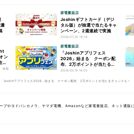
家電量販店
開設
Joshinギフトカード（デジ
と濃
タル版）が抽選で当たるキャ
稿
ンペーン、2週連続で実施
2026/07/30 18:18
家電量販店
ht
「Joshinアプリフェス
ィオン
2026」始まる クーポン配
住ま
布、2万ポイントが当たるチ
新た
連載
ャンスも！
2026/05/19 18:00
「Joshinアプリフェス2026」始まる クーポン配布、2万ポイントが当たるチャンスも！
ープやヨドバシカメラ、ヤマダ電機、Amazonなど家電量販店、ネット通販