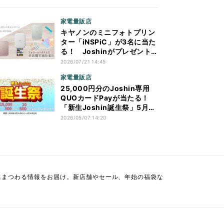
家電量販店
キヤノンのミニフォトプリン
ター「iNSPiC」が3名に当た
る！ Joshinがプレゼント
キャンペーン
2026/07/21 14:45
家電量販店
25,000円分のJoshin専用
QUOカードPayが当たる！
「新生Joshin誕生祭」5月10
日まで開催
2026/05/07 14:20
にまつわる情報をお届け。新店舗やセール、年始の福袋な