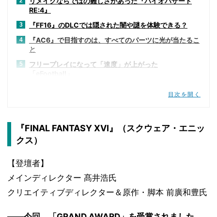
リメイクならではの難しさがあった『バイオハザード
2
RE:4』
『FF16』のDLCでは隠された闇や謎を体験できる？
3
『AC6』で目指すのは、すべてのパーツに光が当たるこ
4
と
フリープレイになって「速度」が上がった
5
「eFootball」
数値の調整だけでないアップデートを意識した『Wo
6
目次を開く
Long』
『ELDEN RING』DLCの進捗は「順調」
7
『FINAL FANTASY XVI』（スクウェア・エニッ
物語は何年経っても色あせない『クライシスコア リユニ
8
オン』
クス）
プレイヤーの裾野を広げた『スト6』は「全人類に遊ん
9
でほしい」
【登壇者】
「ドミトレスク夫人」のスケール感を間近で味わえる
10
メインディレクター 髙井浩氏
『バイオ ヴィレッジ VR』
クリエイティブディレクター＆原作・脚本 前廣和豊氏
――今回、「GRAND AWARD」を受賞されました