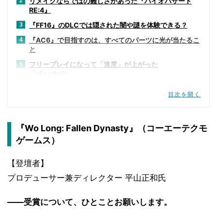
リメイクならではの難しさがあった『バイオハザード
2
RE:4』
『FF16』のDLCでは隠された闇や謎を体験できる？
3
『AC6』で目指すのは、すべてのパーツに光が当たるこ
4
と
フリープレイになって「速度」が上がった
5
「eFootball」
数値の調整だけでないアップデートを意識した『Wo
6
目次を開く
Long』
『ELDEN RING』DLCの進捗は「順調」
7
『Wo Long: Fallen Dynasty』（コーエーテクモ
物語は何年経っても色あせない『クライシスコア リユニ
8
オン』
ゲームス）
プレイヤーの裾野を広げた『スト6』は「全人類に遊ん
9
でほしい」
【登壇者】
「ドミトレスク夫人」のスケール感を間近で味わえる
10
プロデューサー兼ディレクター 平山正和氏
『バイオ ヴィレッジ VR』
――受賞について、ひとことお願いします。