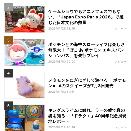
ゲームショウでもアニメフェスでもな
い、「Japan Expo Paris 2026」で感
じた日本文化の熱量
2026/07/28 12:49
レポート
ポケモンとの海中スローライフは楽しさ
無限大！『ぽこ あ ポケモン エキスパン
ションパス』を先行プレイ
2026/08/03 22:00
レビュー
メタモンをにぎにぎして遊べる！ ポケモ
ン×+dのスクイーズが7月3日発売
2026/07/03 11:44
キングスライムに触れ、ラーの鏡で真の
姿を知る - 『ドラクエ』40周年記念展現
地レポート
2026/07/17 20:44
レポート