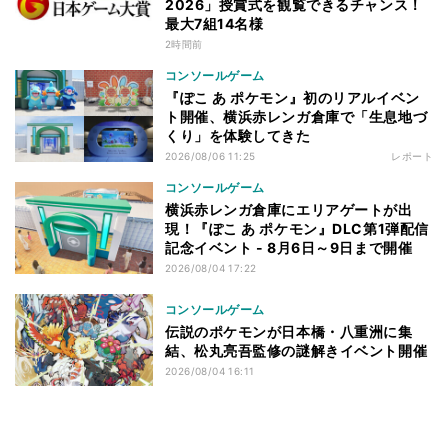
2026」授賞式を観覧できるチャンス！
最大7組14名様
2時間前
コンソールゲーム
『ぽこ あ ポケモン』初のリアルイベン
ト開催、横浜赤レンガ倉庫で「生息地づ
くり」を体験してきた
2026/08/06 11:25
レポート
コンソールゲーム
横浜赤レンガ倉庫にエリアゲートが出
現！『ぽこ あ ポケモン』DLC第1弾配信
記念イベント - 8月6日～9日まで開催
2026/08/04 17:22
コンソールゲーム
伝説のポケモンが日本橋・八重洲に集
結、松丸亮吾監修の謎解きイベント開催
2026/08/04 16:11