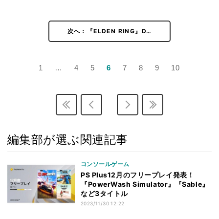
次へ：『ELDEN RING』D…
1
…
4
5
6
7
8
9
10
編集部が選ぶ関連記事
コンソールゲーム
PS Plus12月のフリープレイ発表！
『PowerWash Simulator』『Sable』
など3タイトル
2023/11/30 12:22