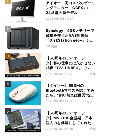
アイオー、高コスパのゲーミ
ングモニター「GCFX」に
24.5型の新モデル
2026/08/05 19:27
Synology、4GBメモリーで
価格を抑えたNAS新製品
「DiskStation neo+」シリ
ーズ
5時間前
【50周年のアイオーデー
タ】私の仕事には欠かせない
相棒「GV-HDREC」（ジャ
イアン鈴木さん）
2026/07/31 20:30
特集
【ダイソー】550円の
Bluetoothマウスを試してみ
たら、“割り切れば優秀”な1
台だった
2026/07/03 12:00
レビュー
【50周年のアイオーデー
タ】MS-DOS全盛期、日本
語入力を爆速にしてくれた
RAMディスク（山田祥平さ
2026/07/01 17:10
特集
ん）