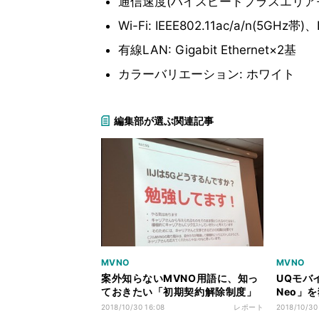
通信速度(ハイスピードプラスエリアモード
Wi-Fi: IEEE802.11ac/a/n(5GHz帯)、
有線LAN: Gigabit Ethernet×2基
カラーバリエーション: ホワイト
編集部が選ぶ関連記事
MVNO
MVNO
案外知らないMVNO用語に、知っ
UQモバイ
ておきたい「初期契約解除制度」
Neo」を
などを詳説 - 「IIJmio meeting
万円
2018/10/30 16:08
レポート
2018/10/30
#21」が開催