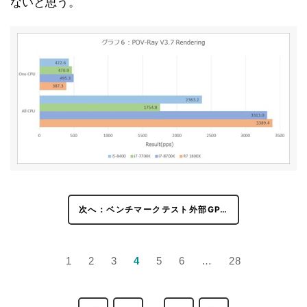
ないと思う。
Division」
ベンチマークテスト内部GPU編「PCMark 10
15
v1.0.1275」
ベンチマークテスト内部GPU編「TMPGEnc Video
16
Mastering Works 6 V6.2.4.31」
ベンチマークテスト内部GPU編「3DMark v2.3.3732」
17
ベンチマークテスト内部GPU編「F1 2017」
18
ベンチマークテスト内部GPU編「ファイナルファンタジ
19
ーXIV: 紅蓮のリベレーター」
ベンチマークテスト内部GPU編「Metro redux」
20
ベンチマークテスト内部GPU編「Rise of the Tomb
21
Raider」
次へ：ベンチマークテスト外部GP…
ベンチマークテスト内部GPU編「SID MEIER'S
22
CIVILIZATION VI」
1
2
3
4
5
6
…
28
ベンチマークテスト内部GPU編「Tom Clancy's The
23
Division」
内部分析「RightMark Multi-Thread Memory Test
24