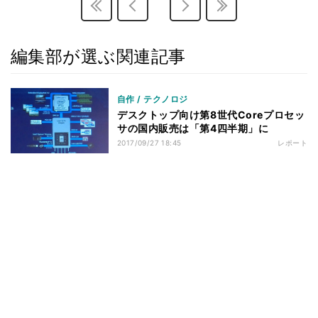
1.1」
内部分析「Sandra Platinum Version 24.41」その1
25
内部分析「Sandra Platinum Version 24.41」その2
26
編集部が選ぶ関連記事
ベンチマークテスト「消費電力測定」
27
まとめと考察
28
自作 / テクノロジ
デスクトップ向け第8世代Coreプロセッ
サの国内販売は「第4四半期」に
2017/09/27 18:45
レポート