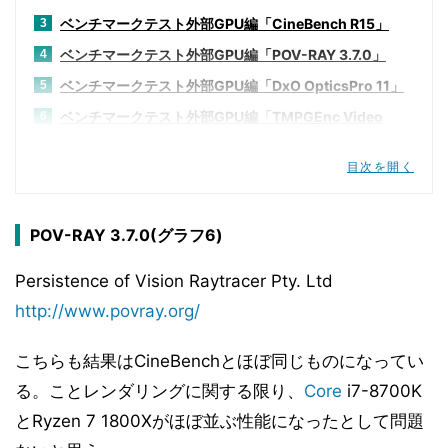
ベンチマークテスト外部GPU編「CineBench R15」
3
ベンチマークテスト外部GPU編「POV-RAY 3.7.0」
4
ベンチマークテスト外部GPU編「DxO OpticsPro 11」
5
ベンチマークテスト外部GPU編「TMPGEnc Video
6
Mastering Works 6 V6.2.4.31」
ベンチマークテスト外部GPU編「3DMark v2.3.3732」
7
目次を開く
ベンチマークテスト外部GPU編「Deus Ex:Mankind
8
Divided」
POV-RAY 3.7.0(グラフ6)
ベンチマークテスト「F1 2017」
9
ベンチマークテスト外部GPU編「Hitman 2016」
Persistence of Vision Raytracer Pty. Ltd
10
http://www.povray.org/
ベンチマークテスト外部GPU編「Metro redux」
11
ベンチマークテスト外部GPU編「Rise of the Tomb
12
こちらも結果はCineBenchとほぼ同じものになってい
Raider」
る。ことレンダリングに関する限り、
Core
i7-8700K
ベンチマークテスト外部GPU編「SID MEIER'S
13
CIVILIZATION VI」
とRyzen 7 1800Xがほぼ並ぶ性能になったとして問題
ベンチマークテスト外部GPU編「Tom Clancy's The
14