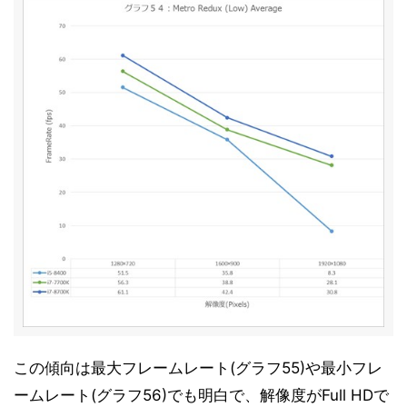
1.1」
内部分析「Sandra Platinum Version 24.41」その1
25
内部分析「Sandra Platinum Version 24.41」その2
26
ベンチマークテスト「消費電力測定」
27
まとめと考察
28
この傾向は最大フレームレート(グラフ55)や最小フレ
ームレート(グラフ56)でも明白で、解像度がFull HDで