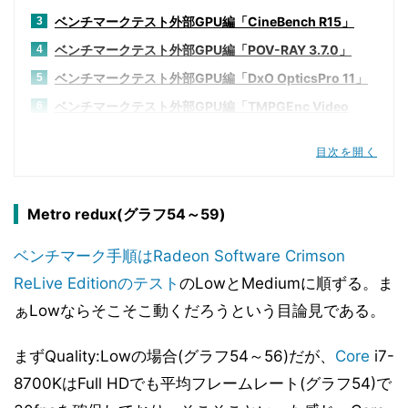
ベンチマークテスト外部GPU編「CineBench R15」
3
ベンチマークテスト外部GPU編「POV-RAY 3.7.0」
4
ベンチマークテスト外部GPU編「DxO OpticsPro 11」
5
ベンチマークテスト外部GPU編「TMPGEnc Video
6
Mastering Works 6 V6.2.4.31」
ベンチマークテスト外部GPU編「3DMark v2.3.3732」
7
目次を開く
ベンチマークテスト外部GPU編「Deus Ex:Mankind
8
Divided」
Metro redux(グラフ54～59)
ベンチマークテスト「F1 2017」
9
ベンチマークテスト外部GPU編「Hitman 2016」
ベンチマーク手順はRadeon Software Crimson
10
ReLive Editionのテスト
ベンチマークテスト外部GPU編「Metro redux」
のLowとMediumに順ずる。ま
11
ぁLowならそこそこ動くだろうという目論見である。
ベンチマークテスト外部GPU編「Rise of the Tomb
12
Raider」
まずQuality:Lowの場合(グラフ54～56)だが、
Core
i7-
ベンチマークテスト外部GPU編「SID MEIER'S
13
CIVILIZATION VI」
8700KはFull HDでも平均フレームレート(グラフ54)で
ベンチマークテスト外部GPU編「Tom Clancy's The
14