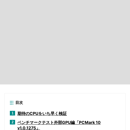
目次
期待のCPUをいち早く検証
1
ベンチマークテスト外部GPU編「PCMark 10
2
v1.0.1275」