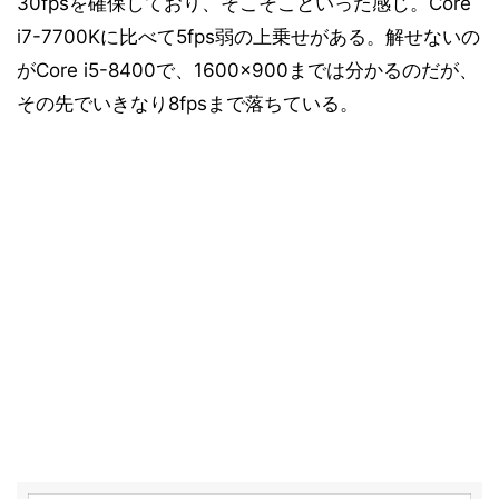
30fpsを確保しており、そこそこといった感じ。Core
Division」
i7-7700Kに比べて5fps弱の上乗せがある。解せないの
ベンチマークテスト内部GPU編「PCMark 10
15
がCore i5-8400で、1600×900までは分かるのだが、
v1.0.1275」
その先でいきなり8fpsまで落ちている。
ベンチマークテスト内部GPU編「TMPGEnc Video
16
Mastering Works 6 V6.2.4.31」
ベンチマークテスト内部GPU編「3DMark v2.3.3732」
17
ベンチマークテスト内部GPU編「F1 2017」
18
ベンチマークテスト内部GPU編「ファイナルファンタジ
19
ーXIV: 紅蓮のリベレーター」
ベンチマークテスト内部GPU編「Metro redux」
20
ベンチマークテスト内部GPU編「Rise of the Tomb
21
Raider」
ベンチマークテスト内部GPU編「SID MEIER'S
22
CIVILIZATION VI」
ベンチマークテスト内部GPU編「Tom Clancy's The
23
Division」
内部分析「RightMark Multi-Thread Memory Test
24