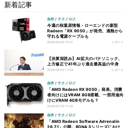
新着記事
自作 / テクノロジ
今週の秋葉原情報 - ローエンドの新型
Radeon「RX 9050」が発売、過熱から
守れる電源ケーブルも
2026/08/05 15:51
レポート
【決算深読み】AI拡大のパナソニック、
上方修正で41年ぶり過去最高益の中身
2026/08/02 17:54
レポート
自作 / テクノロジ
「AMD Radeon RX 9050」発表。消費
者向けにはVRAM 8GB搭載、一部用途向
けにVRAM 4GBモデルも？
2026/07/30 11:32
自作 / テクノロジ
「AMD Radeon Software Adrenalin
26.7.1」公開。RDNA 3シリーズにおけ