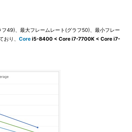
017」
イナルファンタジーXIV: 紅蓮のリベレーター」
 redux」
the Tomb Raider」
フ49)、最大フレームレート(グラフ50)、最小フレー
R'S CIVILIZATION VI」
しており、
Core
i5-8400 < Core i7-7700K < Core i7-
cy's The Division」
emory Test 1.1」
n 24.41」その1
n 24.41」その2