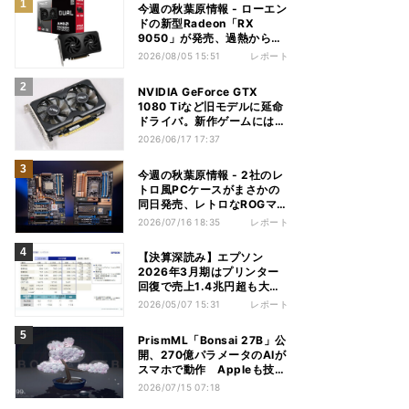
今週の秋葉原情報 - ローエン
ドの新型Radeon「RX
9050」が発売、過熱から守
れる電源ケーブルも
2026/08/05 15:51
レポート
NVIDIA GeForce GTX
1080 Tiなど旧モデルに延命
ドライバ。新作ゲームには非
対応
2026/06/17 17:37
今週の秋葉原情報 - 2社のレ
トロ風PCケースがまさかの
同日発売、レトロなROGマザ
ーも登場
2026/07/16 18:35
レポート
【決算深読み】エプソン
2026年3月期はプリンター
回復で売上1.4兆円超も大幅
減益、今期は増収増益見込む
2026/05/07 15:31
レポート
PrismML「Bonsai 27B」公
開、270億パラメータのAIが
スマホで動作 Appleも技術
を評価
2026/07/15 07:18