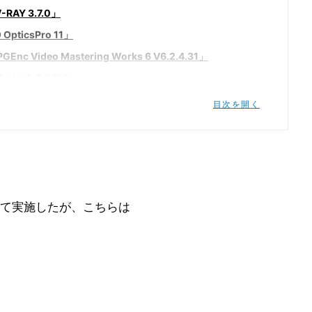
AY 3.7.0」
ticsPro 11」
ideo Mastering Works 6 V6.2.4.31」
 v2.3.3732」
:Mankind Divided」
目次を開く
n 2016」
 redux」
the Tomb Raider」
て実施したが、こちらは
R'S CIVILIZATION VI」
cy's The Division」
10 v1.0.1275」
ideo Mastering Works 6 V6.2.4.31」
 v2.3.3732」