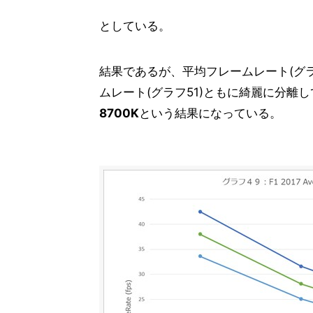
ベンチマークテスト内部GPU編「F1 2
18
としている。
ベンチマークテスト内部GPU編「ファ
19
ベンチマークテスト内部GPU編「Metro
20
ベンチマークテスト内部GPU編「Rise of 
21
結果であるが、平均フレームレート(グラ
ベンチマークテスト内部GPU編「SID MEIE
22
ムレート(グラフ51)ともに綺麗に分離
ベンチマークテスト内部GPU編「Tom Clan
8700K
23
という結果になっている。
内部分析「RightMark Multi-Thread M
24
内部分析「Sandra Platinum Versio
25
内部分析「Sandra Platinum Versio
26
ベンチマークテスト「消費電力測定」
27
まとめと考察
28