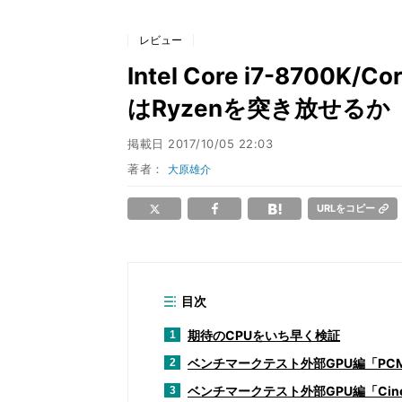
レビュー
Intel Core i7-8700K/C
はRyzenを突き放せるか
掲載日
2017/10/05 22:03
著者：
大原雄介
URLをコピー
目次
期待のCPUをいち早く検証
1
ベンチマークテスト外部GPU編「PCMark 
2
ベンチマークテスト外部GPU編「CineB
3