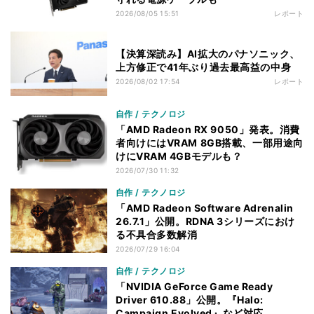
2026/08/05 15:51
レポート
【決算深読み】AI拡大のパナソニック、
上方修正で41年ぶり過去最高益の中身
2026/08/02 17:54
レポート
自作 / テクノロジ
「AMD Radeon RX 9050」発表。消費
者向けにはVRAM 8GB搭載、一部用途向
けにVRAM 4GBモデルも？
2026/07/30 11:32
自作 / テクノロジ
「AMD Radeon Software Adrenalin
26.7.1」公開。RDNA 3シリーズにおけ
る不具合多数解消
2026/07/29 16:04
自作 / テクノロジ
「NVIDIA GeForce Game Ready
Driver 610.88」公開。『Halo:
Campaign Evolved』など対応