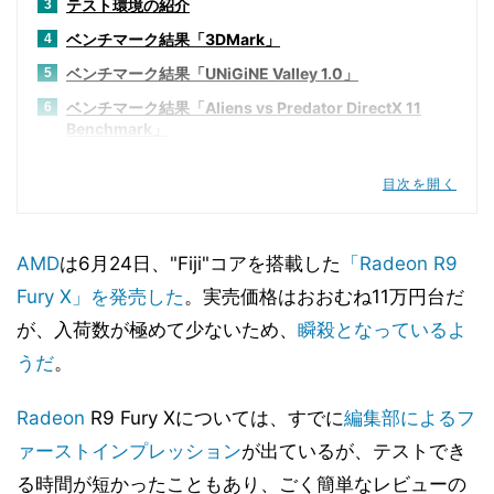
テスト環境の紹介
3
ベンチマーク結果「3DMark」
4
ベンチマーク結果「UNiGiNE Valley 1.0」
5
ベンチマーク結果「Aliens vs Predator DirectX 11
6
Benchmark」
ベンチマーク結果「Battlefield 4」
7
目次を開く
ベンチマーク結果「BioShock Infinite」
8
ベンチマーク結果「DIRT Rally」
9
AMD
は6月24日、"Fiji"コアを搭載した
「Radeon R9
ベンチマーク結果「F1 2014」
10
Fury X」を発売した
。実売価格はおおむね11万円台だ
ベンチマーク結果「ファイナルファンタジーXIV: 蒼天の
11
イシュガルド ベンチマーク」
が、入荷数が極めて少ないため、
瞬殺となっているよ
ベンチマーク結果「Grand Theft Auto V」
12
うだ
。
ベンチマーク結果「Hitman Absolution」
13
Radeon
R9 Fury Xについては、すでに
編集部によるフ
ベンチマーク結果「Metro redux」
14
ァーストインプレッション
が出ているが、テストでき
ベンチマーク結果「S.T.A.L.K.E.R Call Of Pripyat(」
15
る時間が短かったこともあり、ごく簡単なレビューの
ベンチマーク結果「Star Swarm Stress Test」
16