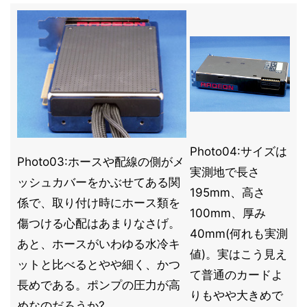
Photo04:サイズは
Photo03:ホースや配線の側がメ
実測地で長さ
ッシュカバーをかぶせてある関
195mm、高さ
係で、取り付け時にホース類を
100mm、厚み
傷つける心配はあまりなさげ。
40mm(何れも実測
あと、ホースがいわゆる水冷キ
値)。実はこう見え
ットと比べるとやや細く、かつ
て普通のカードよ
長めである。ポンプの圧力が高
りもやや大きめで
めなのだろうか?