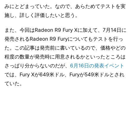
みにとどまっていた。なので、あらためてテストを実
ベンチマーク結果「Thief」
17
施し、詳しく評価したいと思う。
ベンチマーク結果「Basemark CL v1.1」
18
ベンチマーク結果「Sandra 2015 SP1b」その1
19
また、今回はRadeon R9 Fury Xに加えて、7月14日に
ベンチマーク結果「Sandra 2015 SP1b」その2
20
発売されるRadeon R9 Furyについてもテストを行っ
中間考察 - なぜFury/Fury Xの性能が伸びないのか?
21
た。この記事は発売前に書いているので、価格やどの
消費電力測定とまとめ
22
程度の数量が発売時に用意されるかといったところは
さっぱり分からないのだが、
6月16日の発表イベント
では、Fury Xが649米ドル、Furyが549米ドルとされ
ていた。