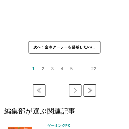
次へ：空冷クーラーを搭載したRa…
1
2
3
4
5
…
22
編集部が選ぶ関連記事
ゲーミングPC