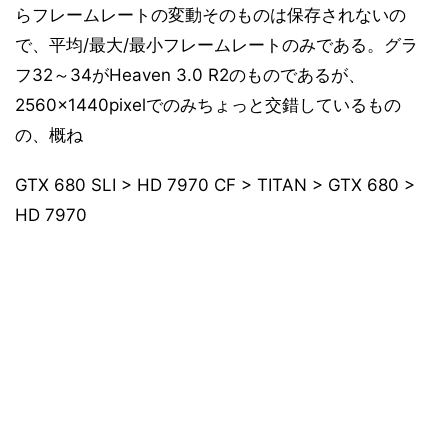
らフレームレートの変動そのものは保存されないの
ベンチマーク結果「Battlefield 3」
12
で、平均/最大/最小フレームレートのみである。グラ
ベンチマーク結果「Battlefield 3」
13
フ32～34がHeaven 3.0 R2のものであるが、
ベンチマーク結果「F1 2012」
14
2560×1440pixelでのみちょっと交錯しているもの
ベンチマーク結果「Far Cry 2」
15
の、概ね
ベンチマーク結果「Metro 2033」
16
ベンチマーク結果「The Elder Scrolls V: Skyrim」
17
GTX 680 SLI > HD 7970 CF > TITAN > GTX 680 >
ベンチマーク結果「S.T.A.L.K.E.R Call Of Pripyat」
18
HD 7970
ベンチマーク結果「Warhammer 40000: Dawn of
19
War II - Chaos Rising」
ベンチマーク結果「Sandra 2013 Engineer Edition」
20
ベンチマーク結果「DirectCompute&OpenCL
21
Benchmark」
ベンチマーク結果「LuxMark 2.0」
22
ベンチマーク結果「消費電力測定」
23
考察とまとめ
24