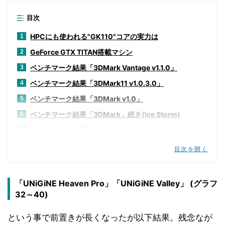
目次
HPCにも使われる"GK110"コアの実力は
1
GeForce GTX TITAN搭載マシン
2
ベンチマーク結果「3DMark Vantage v1.1.0」
3
ベンチマーク結果「3DMark11 v1.0.3.0」
4
ベンチマーク結果「3DMark v1.0」
5
ベンチマーク結果「3DMark」続き(Ice Storm)
6
ベンチマーク結果「3DMark」続き(Cloud Gate)
7
ベンチマーク結果「3DMark」続き(Fire Strike)
8
目次を開く
「UNiGiNE Heaven Pro」の最新版と「UNiGiNE
9
Valley」が新たに登場
「UNiGiNE Heaven Pro」「UNiGiNE Valley」 (グラフ
ベンチマーク結果「UNiGiNE Heaven Pro」「UNiGiNE
10
32～40)
Valley」
ベンチマーク結果「Aliens vs Predator DirectX 11
11
という事で前置きが長くなったが以下結果。残念なが
Benchmark」