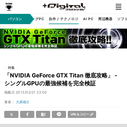
PC本体
パソコン
ゲーミングPC
自作 / テクノロジ
AI PC
周辺機器
ソフ
特集
「NVIDIA GeForce GTX Titan 徹底攻略」 -
シングルGPUの最強候補を完全検証
掲載日
2013/02/21 23:00
著者：
大原雄介
URLをコピー