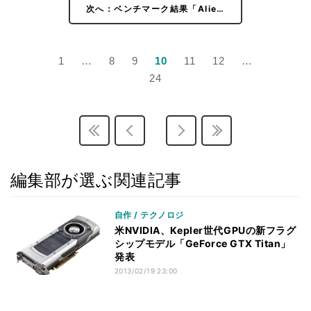
次へ：ベンチマーク結果「Alie…
1
…
8
9
10
11
12
…
24
編集部が選ぶ関連記事
自作 / テクノロジ
米NVIDIA、Kepler世代GPUの新フラグ
シップモデル「GeForce GTX Titan」
発表
2013/02/19 23:00