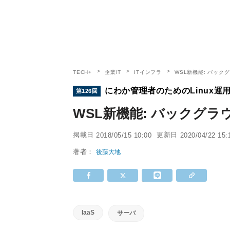
TECH+
企業IT
ITインフラ
WSL新機能: バック
にわか管理者のためのLinux運
第126回
WSL新機能: バックグラ
掲載日
更新日
2018/05/15 10:00
2020/04/22 15:
著者：
後藤大地
IaaS
サーバ