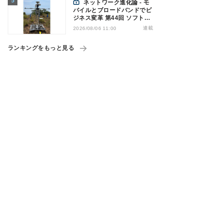
ネットワーク進化論 - モ
バイルとブロードバンドでビ
ジネス変革 第44回 ソフトバ
ンクが「HAPS」のプレ商用
連載
2026/08/06 11:00
サービス開始を表明、本格的
な商用展開のめどは
ランキングをもっと見る