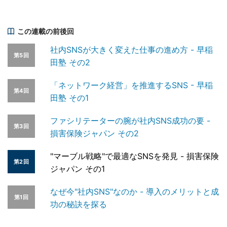
この連載の前後回
社内SNSが大きく変えた仕事の進め方 - 早稲
第5回
田塾 その2
「ネットワーク経営」を推進するSNS - 早稲
第4回
田塾 その1
ファシリテーターの腕が社内SNS成功の要 -
第3回
損害保険ジャパン その2
"マーブル戦略"で最適なSNSを発見 - 損害保険
第2回
ジャパン その1
なぜ今"社内SNS"なのか - 導入のメリットと成
第1回
功の秘訣を探る