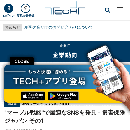
ログイン
新規会員登録
お知らせ
夏季休業期間のお問い合わせについて
企業IT
企業動向
CLOSE
TECH+
企業IT
企業動向
"マーブル戦略"で最適なSNSを発見 - 損害保険ジャパン その1
連載
経営ツールとしての社内SNS
第2回
"マーブル戦略"で最適なSNSを発見 - 損害保険
ジャパン その1