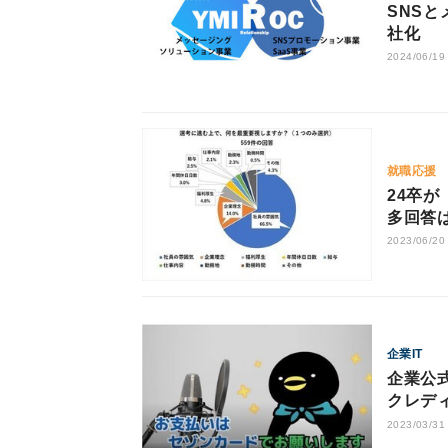
SNS
社化
2024/06/19
就職応援
24卒
多回答
2023/06/20
企業IT
企業公式
クレデ
ャッシュ
2023/03/31