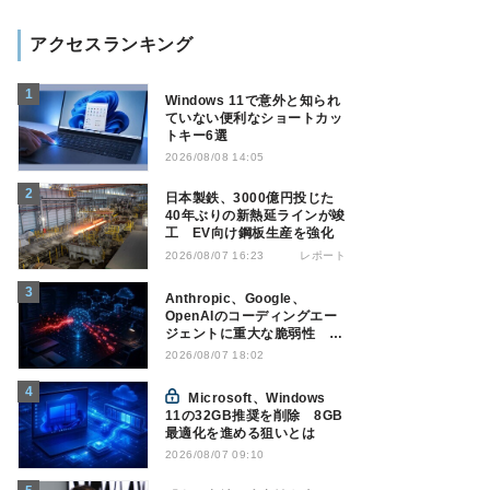
アクセスランキング
Windows 11で意外と知られ
ていない便利なショートカッ
トキー6選
2026/08/08 14:05
日本製鉄、3000億円投じた
40年ぶりの新熱延ラインが竣
工 EV向け鋼板生産を強化
レポート
2026/08/07 16:23
Anthropic、Google、
OpenAIのコーディングエー
ジェントに重大な脆弱性 認
証情報窃取などの恐れ
2026/08/07 18:02
Microsoft、Windows
11の32GB推奨を削除 8GB
最適化を進める狙いとは
2026/08/07 09:10