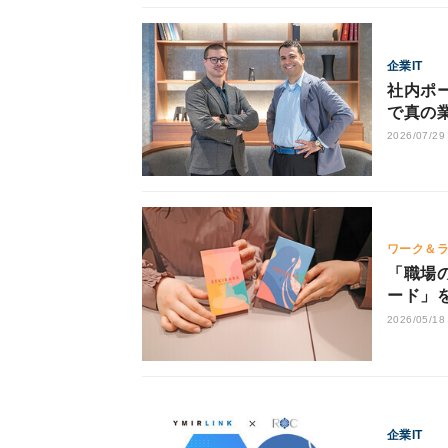
企業IT
社内ポー
で真の
2026/07/29
ワーク＆
「職場のあの人
ード」
2026/05/18
企業IT