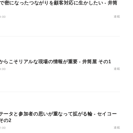
Sで密になったつながりを顧客対応に生かしたい - 井筒
連載
9:00
からこそリアルな現場の情報が重要 - 井筒屋 その1
連載
9:00
テータと参加者の思いが重なって拡がる輪 - セイコー
その2
連載
2:00