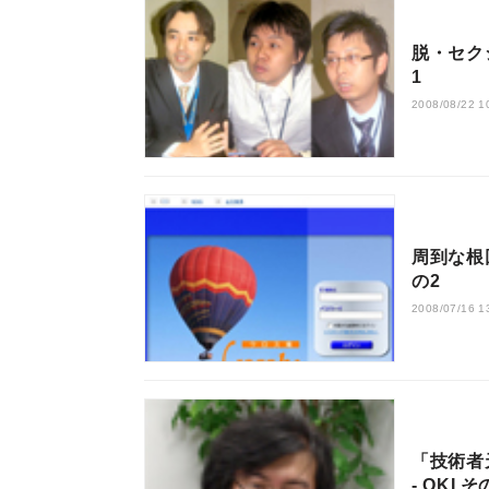
脱・セク
1
2008/08/22 1
周到な根
の2
2008/07/16 1
「技術者
- OKI そ