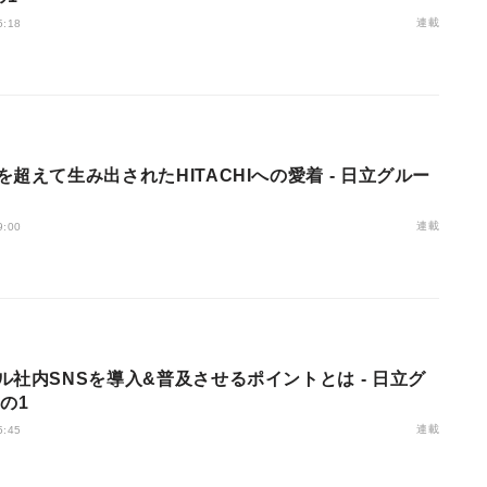
連載
5:18
超えて生み出されたHITACHIへの愛着 - 日立グルー
連載
9:00
ル社内SNSを導入&普及させるポイントとは - 日立グ
の1
連載
5:45