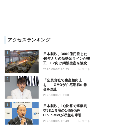
アクセスランキング
日本製鉄、3000億円投じた
40年ぶりの新熱延ラインが竣
工 EV向け鋼板生産を強化
レポート
2026/08/07 16:23
「全員出社で生産性向上
を」 GMOが在宅勤務の推
奨を廃止
2026/08/07 07:00
日本製鉄、1Q決算で事業利
益58.1％増の1455億円
U.S. Steelが収益を牽引
レポート
2026/08/05 15:49