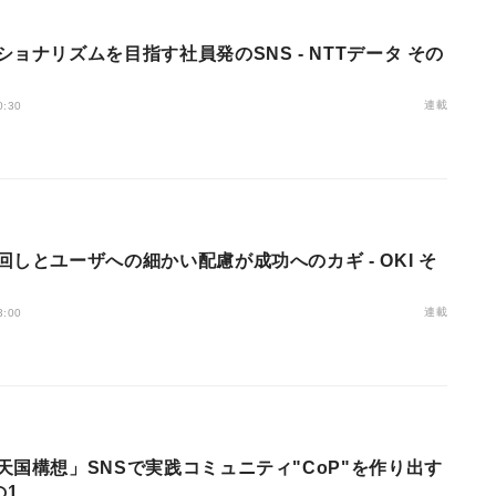
ショナリズムを目指す社員発のSNS - NTTデータ その
連載
0:30
回しとユーザへの細かい配慮が成功へのカギ - OKI そ
連載
3:00
天国構想」SNSで実践コミュニティ"CoP"を作り出す
の1