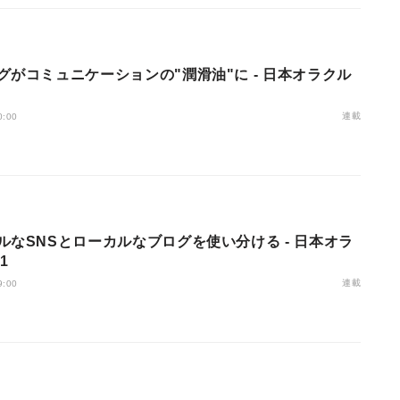
グがコミュニケーションの"潤滑油"に - 日本オラクル
連載
0:00
ルなSNSとローカルなブログを使い分ける - 日本オラ
1
連載
9:00