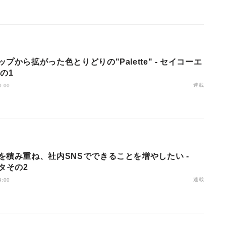
プから拡がった色とりどりの"Palette" - セイコーエ
の1
連載
0:00
を積み重ね、社内SNSでできることを増やしたい -
タその2
連載
9:00