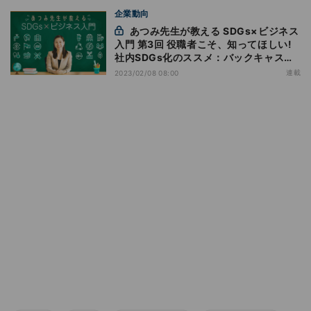
企業動向
あつみ先生が教える SDGs×ビジネス
入門 第3回 役職者こそ、知ってほしい!
社内SDGs化のススメ：バックキャステ
ィングを身に付け実践しよう
連載
2023/02/08 08:00