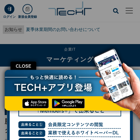
ログイン
新規会員登録
お知らせ
夏季休業期間のお問い合わせについて
企業IT
マーケティング
CLOSE
TECH+
企業IT
マーケティング
脱炭素で次世代によりよい世界を - 気候テック「アスエネ」の挑戦
連載
SDGsビジネスに挑む起業家たち
第21回
脱炭素で次世代によりよい世界を - 気候テッ
ク「アスエネ」の挑戦