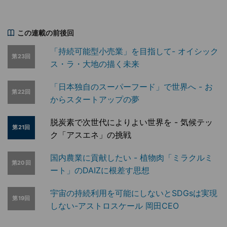
この連載の前後回
「持続可能型小売業」を目指して- オイシック
第23回
ス・ラ・大地の描く未来
「日本独自のスーパーフード」で世界へ - お
第22回
からスタートアップの夢
脱炭素で次世代によりよい世界を - 気候テッ
第21回
ク「アスエネ」の挑戦
国内農業に貢献したい - 植物肉「ミラクルミ
第20回
ート」のDAIZに根差す思想
宇宙の持続利用を可能にしないとSDGsは実現
第19回
しない-アストロスケール 岡田CEO