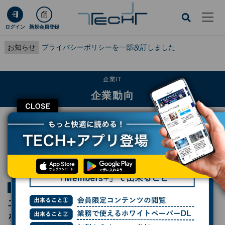
ログイン
新規会員登録
お知らせ
プライバシーポリシーを一部改訂しました
企業IT
企業動向
CLOSE
TECH+
企業IT
企業動向
エクサウィザーズは新オフィス移転に生成AIを活用、バリューを体現するオフィ
スを紹介
連載
隣のオフィスは青く見える
第33回
エクサウィザーズは新オフィス移転に生成AI
を活用、バリューを体現するオフィスを紹介