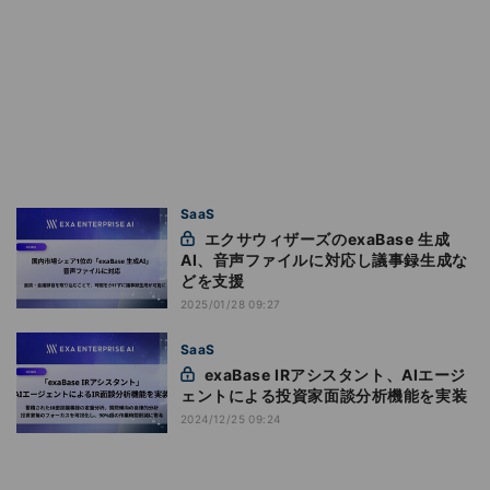
SaaS
エクサウィザーズのexaBase 生成
AI、音声ファイルに対応し議事録生成な
どを支援
2025/01/28 09:27
SaaS
exaBase IRアシスタント、AIエージ
ェントによる投資家面談分析機能を実装
2024/12/25 09:24