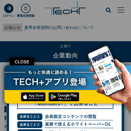
ログイン
新規会員登録
お知らせ
夏季休業期間のお問い合わせについて
企業IT
企業動向
CLOSE
TECH+
企業IT
企業動向
PFUはコロナ禍を経てオフィスフロアを縮小、コミュニケーションと共創を最大
化する工夫とは？
連載
隣のオフィスは青く見える
第35回
PFUはコロナ禍を経てオフィスフロアを縮
小、コミュニケーションと共創を最大化する