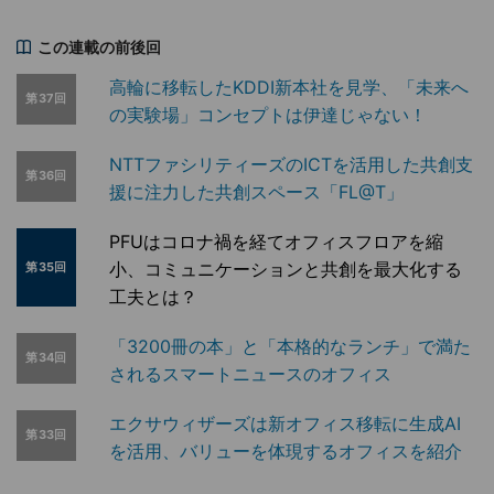
この連載の前後回
高輪に移転したKDDI新本社を見学、「未来へ
第37回
の実験場」コンセプトは伊達じゃない！
NTTファシリティーズのICTを活用した共創支
第36回
援に注力した共創スペース「FL@T」
PFUはコロナ禍を経てオフィスフロアを縮
小、コミュニケーションと共創を最大化する
第35回
工夫とは？
「3200冊の本」と「本格的なランチ」で満た
第34回
されるスマートニュースのオフィス
エクサウィザーズは新オフィス移転に生成AI
第33回
を活用、バリューを体現するオフィスを紹介