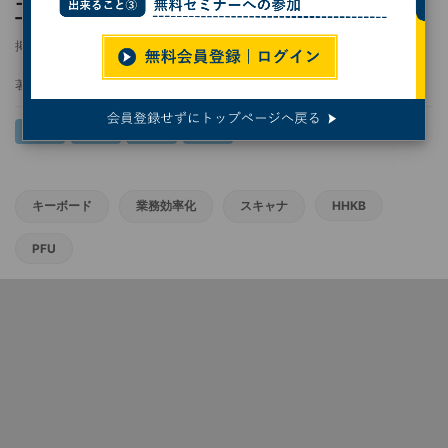
工夫とは？
掲載日
2025/04/11 11:00
著者：
熊谷知泰
キーボード
業務効率化
スキャナ
HHKB
PFU