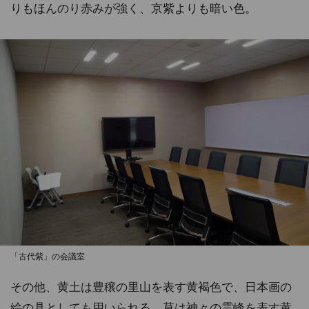
りもほんのり赤みが強く、京紫よりも暗い色。
「古代紫」の会議室
その他、黄土は豊穣の里山を表す黄褐色で、日本画の
絵の具としても用いられる。草は神々の霊峰を表す黄