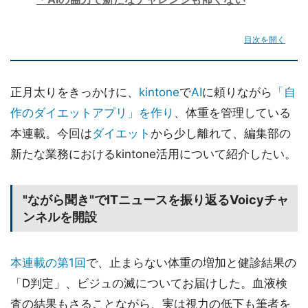
目次を開く
正月太りをきっかけに、
kintone
で
AI
に頼りながら
「自
作のダイエットアプリ」を作り
、体重を管理している
本連載。今回は
ダイエット
から少し離れて、編集部の
新たな業務におけるkintone活用について紹介したい。
"ながら聞き"でITニュースを振り返るVoicyチャ
ンネルを開設
本連載の第1回
で、止まらない体重の増加と健診結果の
「D判定」、ビジュの滅についてお届けした。血液検
査の結果もさることながら、実は視力の低下も筆者を