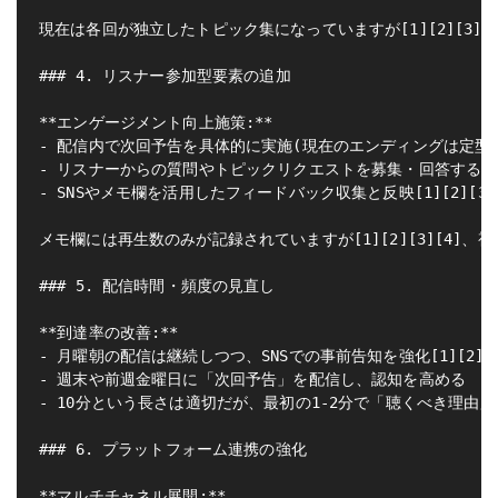
現在は各回が独立したトピック集になっていますが[1][2][3
### 4. リスナー参加型要素の追加

**エンゲージメント向上施策:**

- 配信内で次回予告を具体的に実施(現在のエンディングは定型文のみ)[
- リスナーからの質問やトピックリクエストを募集・回答するコ
- SNSやメモ欄を活用したフィードバック収集と反映[1][2][3][
メモ欄には再生数のみが記録されていますが[1][2][3][4]
### 5. 配信時間・頻度の見直し

**到達率の改善:**

- 月曜朝の配信は継続しつつ、SNSでの事前告知を強化[1][2][3]
- 週末や前週金曜日に「次回予告」を配信し、認知を高める

- 10分という長さは適切だが、最初の1-2分で「聴くべき理由」を明確
### 6. プラットフォーム連携の強化

**マルチチャネル展開:**
