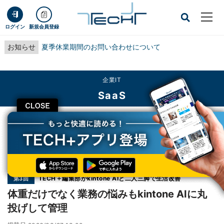
ログイン
新規会員登録
お知らせ
夏季休業期間のお問い合わせについて
企業IT
SaaS
CLOSE
TECH+
企業IT
SaaS
体重だけでなく業務の悩みもkintone AIに丸投げして管理
連載
TECH＋編集部がkintone AIと二人三脚で生活改善
第3回
体重だけでなく業務の悩みもkintone AIに丸
投げして管理