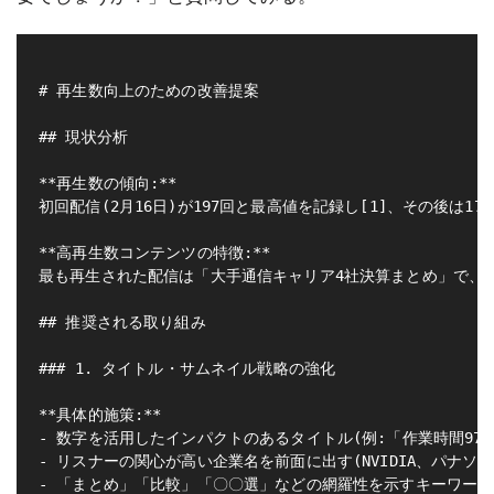
# 再生数向上のための改善提案

## 現状分析

**再生数の傾向:**

初回配信(2月16日)が197回と最高値を記録し[1]、その後は1
**高再生数コンテンツの特徴:**

最も再生された配信は「大手通信キャリア4社決算まとめ」で、複数企
## 推奨される取り組み

### 1. タイトル・サムネイル戦略の強化

**具体的施策:**

- 数字を活用したインパクトのあるタイトル(例:「作業時間97%削減
- リスナーの関心が高い企業名を前面に出す(NVIDIA、パナソニッ
- 「まとめ」「比較」「〇〇選」などの網羅性を示すキーワードの