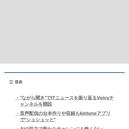
目次
"ながら聞き"でITニュースを振り返るVoicyチ
ャンネルを開設
音声配信の台本作りや収録もkintoneアプリ
で"シュシュッと"
AIの協力で新たなチャレンジも怖くない