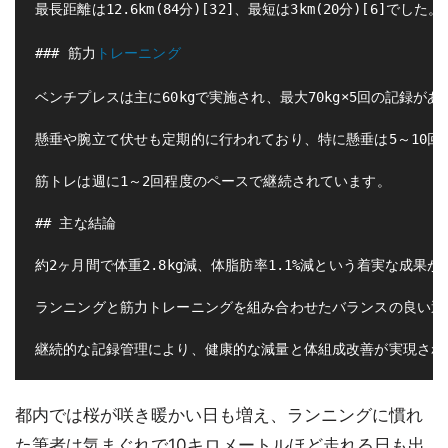
最長距離は12.6km(84分)[32]、最短は3km(20分)[6]でした。

### 筋力
トレーニング
ベンチプレスは主に60kgで実施され、最大70kg×5回の記録があり
懸垂や腕立て伏せも定期的に行われており、特に懸垂は5～10回[4][10]
筋トレは週に1～2回程度のペースで継続されています。

## 主な結論

約2ヶ月間で体重2.8kg減、体脂肪率1.1%減という着実な成果が
ランニングと筋力トレーニングを組み合わせたバランスの良い運
都内では桜が咲き暖かい日も増え、ランニングに慣れ
た筆者は気まぐれで10キロメートルほど走れる日も出