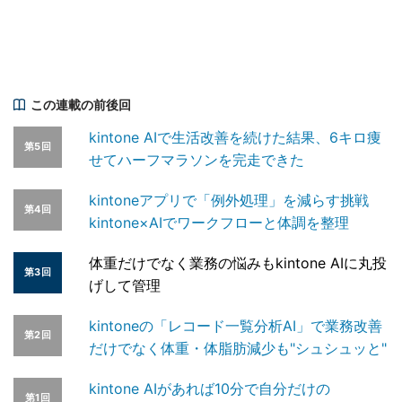
この連載の前後回
kintone AIで生活改善を続けた結果、6キロ痩
第5回
せてハーフマラソンを完走できた
kintoneアプリで「例外処理」を減らす挑戦
第4回
kintone×AIでワークフローと体調を整理
体重だけでなく業務の悩みもkintone AIに丸投
第3回
げして管理
kintoneの「レコード一覧分析AI」で業務改善
第2回
だけでなく体重・体脂肪減少も"シュシュッと"
kintone AIがあれば10分で自分だけの
第1回