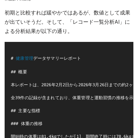
初期と比較すれば緩やかではあるが、数値として成果
が出ていそうだ。そして、「レコード一覧分析AI」に
よる分析結果が以下の通り。
# 
健康管理
データサマリーレポート

## 概要

本レポートは、2026年2月2日から2026年3月26日までの約
全39件の記録が含まれており、体重管理と運動習慣の推移を示し
## 主要な指標

### 体重の推移

開始時の体重は81.4kgでしたが[1]、期間終了時には78.6kgま