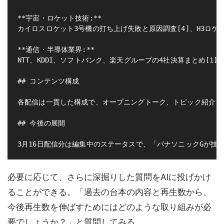
**宇宙・ロケット技術:**

カイロスロケット3号機の打ち上げ失敗と原因調査[4]、H3ロケ
**通信・半導体業界:**

NTT、KDDI、ソフトバンク、楽天グループの4社決算まとめ[1]
## コンテンツ構成

各配信は一貫した構成で、オープニングトーク、トピック紹介まとめ、
## 今後の展開

必要に応じて、さらに深掘りした質問をAIに投げかけ
ることができる。「過去の台本の内容と再生数から、
今後再生数を伸ばすためにはどのような取り組みが必
要でしょうか？」と質問してみる。