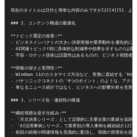
現在のタイトルは日付と簡単な内容のみですが[2][4][5]、
### 2. コンテンツ構成の最適化

**トピック選定の改善:**

- ビジネスインパクトの大きい決算情報や業界動向を優先的に配置[1
- AI関連トピック(特に具体的な削減率や効果を示すもの)は高い
- 宇宙・ロケット技術は話題性はあるものの、ビジネス視聴者への訴
**情報の深さと実用性:**

- Windows 11のカスタマイズ方法など、実務に直結する「How-
- パナソニックコネクトの「4つのポイント」のような、アクショ
- 単なるニュース紹介ではなく、ビジネスへの影響分析を充実[1][
### 3. シリーズ化・連続性の構築

**継続視聴を促す仕組み:**

- 「月次決算シリーズ」として定期的に主要企業の業績を追跡[1]
- 「AI活用事例シリーズ」で業界別の導入事例を継続紹介[2][3]
- 前回の続報や関連情報を意識的に配信し、視聴の習慣化を促進
