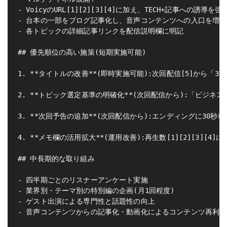
- VoicyのURL[1][2][3][4]に加え、TECH+記事への誘導を
- 台本の一部をブログ記事化し、音声コンテンツへの入口を増や
- 各トピックの詳細記事リンクを配信説明欄に明記

## 優先順位の高い施策(短期実施可能)

1. **タイトルの改善**(即時実施可能):次回配信[5]から「
2. **トピック選定基準の明確化**(次回配信から):「ビジ
3. **次回予告の追加**(次回配信から):エンディングに30秒程度の
4. **メモ欄の活用拡大**(運用改善):再生数[1][2][3][
## 中長期的な取り組み

- 四半期ごとのリスナーアンケート実施

- 業界別・テーマ別の特別編の企画(月1回程度)

- ゲスト出演による専門性と話題性の向上

- 音声コンテンツからの記事化・動画化によるコンテンツ再利用
