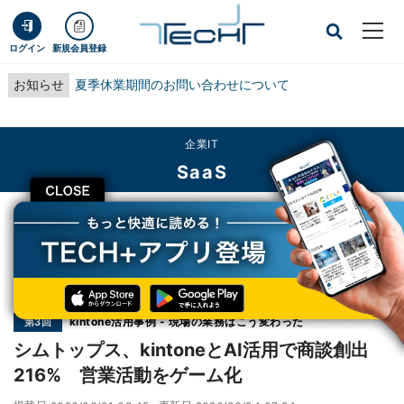
ログイン
新規会員登録
お知らせ
夏季休業期間のお問い合わせについて
企業IT
SaaS
CLOSE
TECH+
企業IT
SaaS
シムトップス、kintoneとAI活用で商談創出216% 営業活動をゲーム化
連載
kintone活用事例 - 現場の業務はこう変わった
第3回
シムトップス、kintoneとAI活用で商談創出
216% 営業活動をゲーム化