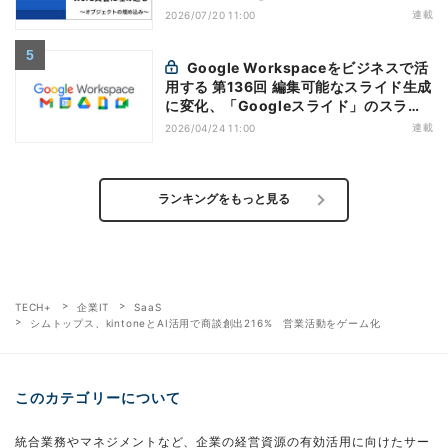
連載
2026/07/20 11:00
Google Workspaceをビジネスで活
用する 第136回 編集可能なスライド生成
に変化、「Googleスライド」のスライ
ド生成機能を応用
連載
2026/04/24 11:00
ランキングをもっと見る
TECH+
企業IT
SaaS
シムトップス、kintoneとAI活用で商談創出216% 営業活動をゲーム化
このカテゴリーについて
統合業務やマネジメントなど、企業の経営資源の有効活用に向けたサー