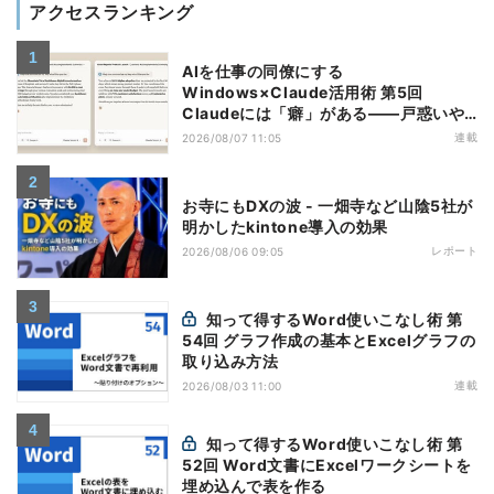
アクセスランキング
AIを仕事の同僚にする
Windows×Claude活用術 第5回
Claudeには「癖」がある――戸惑いや
すい7つの仕様
連載
2026/08/07 11:05
お寺にもDXの波 - 一畑寺など山陰5社が
明かしたkintone導入の効果
レポート
2026/08/06 09:05
知って得するWord使いこなし術 第
54回 グラフ作成の基本とExcelグラフの
取り込み方法
連載
2026/08/03 11:00
知って得するWord使いこなし術 第
52回 Word文書にExcelワークシートを
埋め込んで表を作る