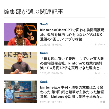
編集部が選ぶ関連記事
SaaS
kintone×ChatGPTで変わる訪問看護現
場、孤独を解消し心をつないだのはUX
重視の"優しい"アプリ構築
レポート
2026/05/15 09:00
SaaS
「紙を床に置いて管理」していた東大阪
の住宅設備会社、kintoneで残業7割削
減・EC月商7.7倍を実現できた理由と
は？
レポート
2026/05/08 09:00
SaaS
kintone活用事例 - 現場の業務はこう変
わった 第1回 紙と鉛筆が主体だった檜垣
造船、kintoneを活用し業務を止めない
仕組みで在宅勤務も実現
連載
2026/03/12 15:25