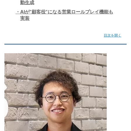
動生成
AIが“顧客役”になる営業ロールプレイ機能も
実装
目次を開く