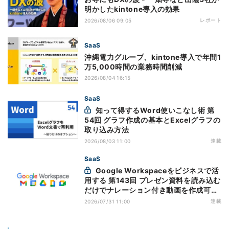
明かしたkintone導入の効果
レポート
2026/08/06 09:05
SaaS
沖縄電力グループ、kintone導入で年間1
万5,000時間の業務時間削減
2026/08/04 16:15
SaaS
知って得するWord使いこなし術 第
54回 グラフ作成の基本とExcelグラフの
取り込み方法
連載
2026/08/03 11:00
SaaS
Google Workspaceをビジネスで活
用する 第143回 プレゼン資料を読み込む
だけでナレーション付き動画を作成可能
になった「Google Vids」
連載
2026/07/31 11:00