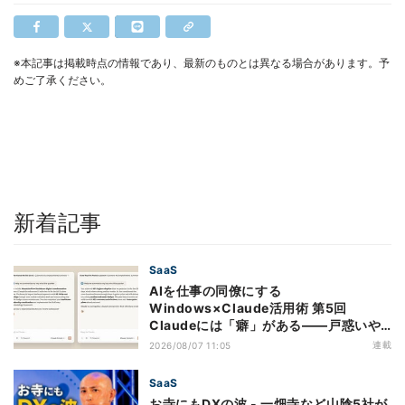
※本記事は掲載時点の情報であり、最新のものとは異なる場合があります。予
めご了承ください。
新着記事
SaaS
AIを仕事の同僚にする
Windows×Claude活用術 第5回
Claudeには「癖」がある――戸惑いや
すい7つの仕様
連載
2026/08/07 11:05
SaaS
お寺にもDXの波 - 一畑寺など山陰5社が