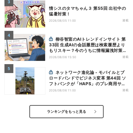
情シスのタマちゃん３ 第55回 出社中の
猛暑対策！
連載
2026/08/05 11:00
柳谷智宣のAIトレンドインサイト 第
33回 生成AIの会話履歴は検索履歴より
もリスキー？今のうちに情報漏洩対策を
万全にしておこう
連載
2026/08/06 15:50
ネットワーク進化論 - モバイルとブ
ロードバンドでビジネス変革 第44回 ソ
フトバンクが「HAPS」のプレ商用サー
ビス開始を表明、本格的な商用展開のめ
連載
2026/08/06 11:00
どは
ランキングをもっと見る