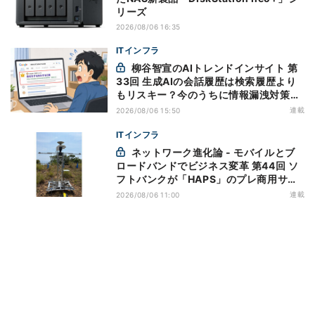
リーズ
2026/08/06 16:35
ITインフラ
柳谷智宣のAIトレンドインサイト 第
33回 生成AIの会話履歴は検索履歴より
もリスキー？今のうちに情報漏洩対策を
万全にしておこう
連載
2026/08/06 15:50
ITインフラ
ネットワーク進化論 - モバイルとブ
ロードバンドでビジネス変革 第44回 ソ
フトバンクが「HAPS」のプレ商用サー
ビス開始を表明、本格的な商用展開のめ
連載
2026/08/06 11:00
どは