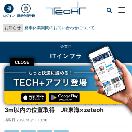
ログイン
新規会員登録
お知らせ
夏季休業期間のお問い合わせについて
企業IT
ITインフラ
CLOSE
TECH+
企業IT
ITインフラ
空間AI活用し、時速285kmの新幹線内で誤差3m以内の位置取得 JR東海
×zeteoh
空間AI活用し、時速285kmの新幹線内で誤差
3m以内の位置取得 JR東海×zeteoh
掲載日
2026/06/11 13:10