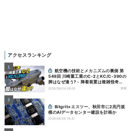
アクセスランキング
航空機の技術とメカニズムの裏側 第
549回 川崎重工業のC-2とKC/C-390の
脚はなぜ違う? - 降着装置は複雑怪奇
(5)|軍用輸送機(10)
連載
2026/08/04 09:05
Bitgrit×エスツー、秋田市に2兆円規
模のAIデータセンター建設を計画か
2026/08/06 16:41