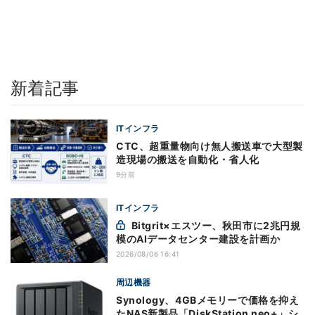
新着記事
ITインフラ
CTC、超重量物向け無人搬送車で大型製
造現場の搬送を自動化・省人化
9分前
ITインフラ
Bitgrit×エスツー、秋田市に2兆円規
模のAIデータセンター建設を計画か
2026/08/06 16:41
周辺機器
Synology、4GBメモリーで価格を抑え
たNAS新製品「DiskStation neo+」シ