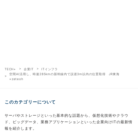
TECH+
企業IT
ITインフラ
空間AI活用し、時速285kmの新幹線内で誤差3m以内の位置取得 JR東海
×zeteoh
このカテゴリーについて
サーバやストレージといった基本的な話題から、仮想化技術やクラウ
ド、ビッグデータ、業務アプリケーションといった企業向けITの最新情
報を紹介します。