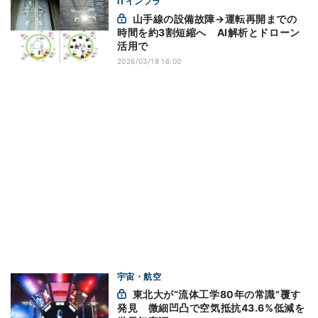
ITインフラ
山手線の設備故障→運転再開までの
時間を約3割短縮へ AI解析とドローン
活用で
2026/03/18 16:00
宇宙・航空
東北大が“流体工学80年の常識”覆す
発見 微細凹凸で空気抵抗43.6%低減を