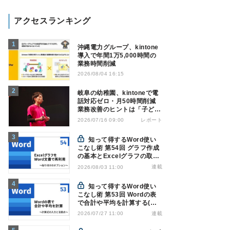
アクセスランキング
沖縄電力グループ、kintone
導入で年間1万5,000時間の
業務時間削減
2026/08/04 16:15
岐阜の幼稚園、kintoneで電
話対応ゼロ・月50時間削減
業務改善のヒントは「子ども
の遊び」
レポート
2026/07/16 09:00
知って得するWord使い
こなし術 第54回 グラフ作成
の基本とExcelグラフの取り
込み方法
連載
2026/08/03 11:00
知って得するWord使い
こなし術 第53回 Wordの表
で合計や平均を計算する(関
数の入力)
連載
2026/07/27 11:00