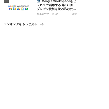
Google Workspaceをビ
ジネスで活用する 第143回
プレゼン資料を読み込むだけ
でナレーション付き動画を作
連載
2026/07/31 11:00
成可能になった「Google
Vids」
ランキングをもっと見る