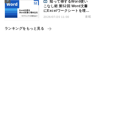
知って得するWord使い
こなし術 第52回 Word文書
にExcelワークシートを埋め
込んで表を作る
連載
2026/07/20 11:00
ランキングをもっと見る