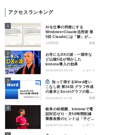
アクセスランキング
AIを仕事の同僚にする
Windows×Claude活用術 第
5回 Claudeには「癖」があ
る――戸惑いやすい7つの仕
18時間前
連載
様
お寺にもDXの波 - 一畑寺な
ど山陰5社が明かした
kintone導入の効果
レポート
2026/08/06 09:05
知って得するWord使い
こなし術 第54回 グラフ作成
の基本とExcelグラフの取り
込み方法
連載
2026/08/03 11:00
岐阜の幼稚園、kintoneで電
話対応ゼロ・月50時間削減
業務改善のヒントは「子ども
の遊び」
レポート
2026/07/16 09:00