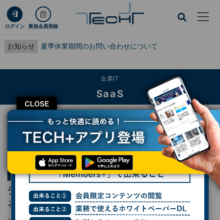
ログイン
新規会員登録
お知らせ
夏季休業期間のお問い合わせについて
企業IT
SaaS
CLOSE
TECH+
企業IT
SaaS
デザインを手軽に複製、書式だけをコピーする方法
連載
知って得するWord使いこなし術
第6回
デザインを手軽に複製、書式だけをコピーす
る方法