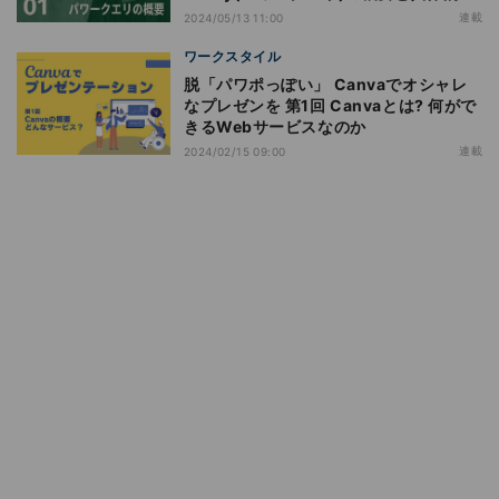
活用例
連載
2024/05/13 11:00
ワークスタイル
脱「パワポっぽい」 Canvaでオシャレ
なプレゼンを 第1回 Canvaとは? 何がで
きるWebサービスなのか
連載
2024/02/15 09:00