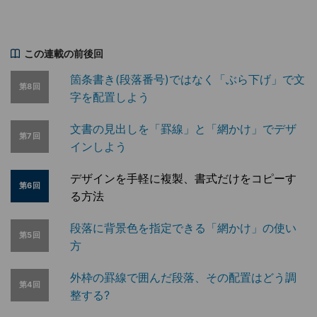
この連載の前後回
箇条書き(段落番号)ではなく「ぶら下げ」で文
第8回
字を配置しよう
文書の見出しを「罫線」と「網かけ」でデザ
第7回
インしよう
デザインを手軽に複製、書式だけをコピーす
第6回
る方法
段落に背景色を指定できる「網かけ」の使い
第5回
方
外枠の罫線で囲んだ段落、その配置はどう調
第4回
整する?