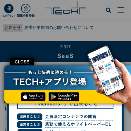
ログイン
新規会員登録
お知らせ
夏季休業期間のお問い合わせについて
企業IT
SaaS
CLOSE
TECH+
企業IT
SaaS
Wordで使える日本語入力の補助機能を知ろう
連載
日本語入力高速化
第10回
Wordで使える日本語入力の補助機能を知ろう
掲載日
2025/09/25 09:00
著者：
相澤裕介