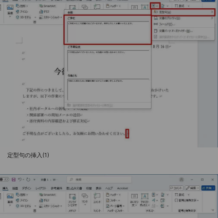
定型句の挿入(1)