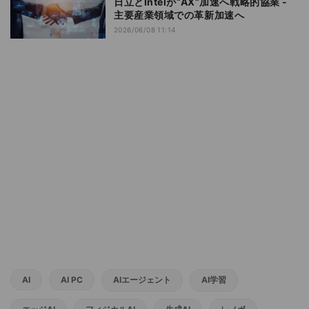
日立とIntelが“AX”加速へ戦略的協業 -
主要産業領域での革新加速へ
2026/06/08 11:14
AI
AI PC
AIエージェント
AI学習