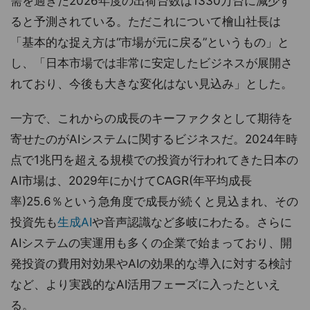
需を過ぎた2026年度の出荷台数は1330万台に減少す
ると予測されている。ただこれについて檜山社長は
「基本的な捉え方は“市場が元に戻る”というもの」と
し、「日本市場では非常に安定したビジネスが展開さ
れており、今後も大きな変化はない見込み」とした。
一方で、これからの成長のキーファクタとして期待を
寄せたのがAIシステムに関するビジネスだ。2024年時
点で1兆円を超える規模での投資が行われてきた日本の
AI市場は、2029年にかけてCAGR(年平均成長
率)25.6％という急角度で成長が続くと見込まれ、その
投資先も
生成AI
や音声認識など多岐にわたる。さらに
AIシステムの実運用も多くの企業で始まっており、開
発投資の費用対効果やAIの効果的な導入に対する検討
など、より実践的なAI活用フェーズに入ったといえ
る。