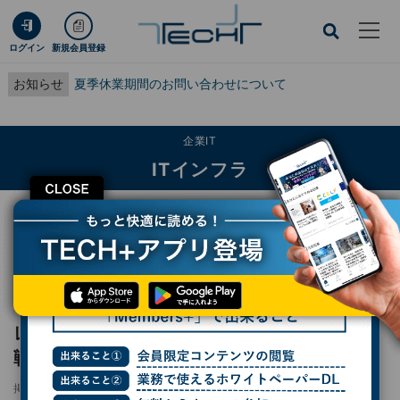
ログイン
新規会員登録
お知らせ
夏季休業期間のお問い合わせについて
企業IT
ITインフラ
CLOSE
TECH+
企業IT
ITインフラ
レノボ・ジャパンが見据えるAI社会変革への戦略とは - 檜山社長が語る
「Hybrid AI」
レポート
レノボ・ジャパンが見据えるAI社会変革への
戦略とは - 檜山社長が語る「Hybrid AI」
掲載日
2026/06/09 07:00