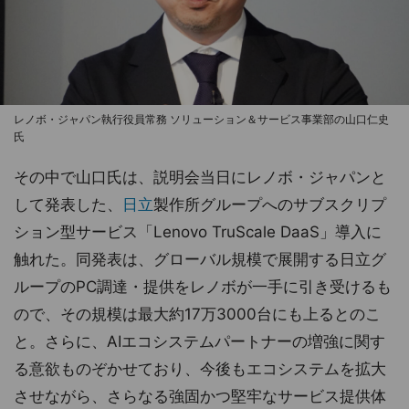
レノボ・ジャパン執行役員常務 ソリューション＆サービス事業部の山口仁史
氏
その中で山口氏は、説明会当日にレノボ・ジャパンと
して発表した、
日立
製作所グループへのサブスクリプ
ション型サービス「Lenovo TruScale DaaS」導入に
触れた。同発表は、グローバル規模で展開する日立グ
ループのPC調達・提供をレノボが一手に引き受けるも
ので、その規模は最大約17万3000台にも上るとのこ
と。さらに、AIエコシステムパートナーの増強に関す
る意欲ものぞかせており、今後もエコシステムを拡大
させながら、さらなる強固かつ堅牢なサービス提供体