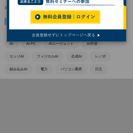
著者：
鶴海大輔
AI
AI PC
AIエージェント
AI学習
エッジAI
フィジカルAI
生成AI
レノボ
組み込みAI
電力
パソコン業界
日立