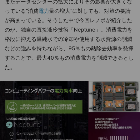
またデータセンターの拡大によりその影響が大きくな
っている“消費
電力
量の増大”に対しても、対策の要請
が高まっている。そうした中で今回レノボが紹介した
のが、独自の直接液冷技術「Neptune」。消費電力を
格段に抑える温純水での冷却や使用する水資源の削減
などの強みを持ちながら、95％もの熱除去効率を発揮
することで、最大40％もの消費電力を削減できるとし
た。