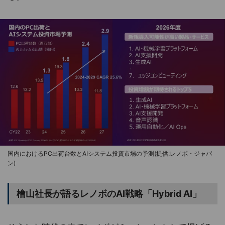
国内におけるPC出荷台数とAIシステム投資市場の予測(提供:レノボ・ジャパ
ン)
檜山社長が語るレノボのAI戦略「Hybrid AI」