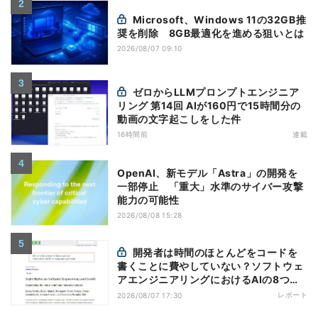
Microsoft、Windows 11の32GB推
奨を削除 8GB最適化を進める狙いとは
2026/08/07 09:10
ゼロからLLMプロンプトエンジニア
リング 第14回 AIが160円で15時間分の
動画の文字起こしをした件
16時間前
連載
OpenAI、新モデル「Astra」の開発を
一部停止 「重大」水準のサイバー攻撃
能力の可能性
2026/08/08 15:28
開発者は時間のほとんどをコードを
書くことに費やしていない？ソフトウェ
アエンジニアリングにおけるAIの8つの
神話への賛否
レポート
2026/08/07 17:30