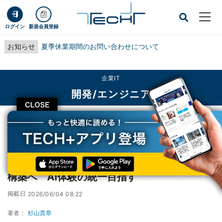
ログイン
新規会員登録
お知らせ
夏季休業期間のお問い合わせについて
企業IT
開発/エンジニア
CLOSE
TECH+
企業IT
開発/エンジニア
Microsoft、Copilot向け新デザインシステム構築へ AI体験の統一目指す
Microsoft、Copilot向け新デザインシステム
構築へ AI体験の統一目指す
掲載日
2026/06/04 08:22
著者：
杉山貴章