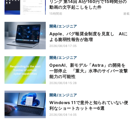
リング 第14回 AIが160円で15時間分の
動画の文字起こしをした件
15時間前
連載
開発/エンジニア
Apple、バグ報奨金制度を見直し AIに
よる脆弱性報告が急増
2026/08/08 17:05
開発/エンジニア
OpenAI、新モデル「Astra」の開発を
一部停止 「重大」水準のサイバー攻撃
能力の可能性
2026/08/08 15:28
開発/エンジニア
Windows 11で意外と知られていない便
利なショートカットキー6選
2026/08/08 14:05