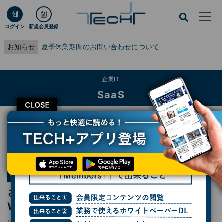
ログイン
新規会員登録
お知らせ
夏季休業期間のお問い合わせについて
企業IT
SaaS
CLOSE
TECH+
企業IT
SaaS
さまざまな作業を自動化する「Google Workspace Studio」を活用してみよう
連載
Google Workspaceをビジネスで活用する
第137回
さまざまな作業を自動化する「Google
Workspace Studio」を活用してみよう