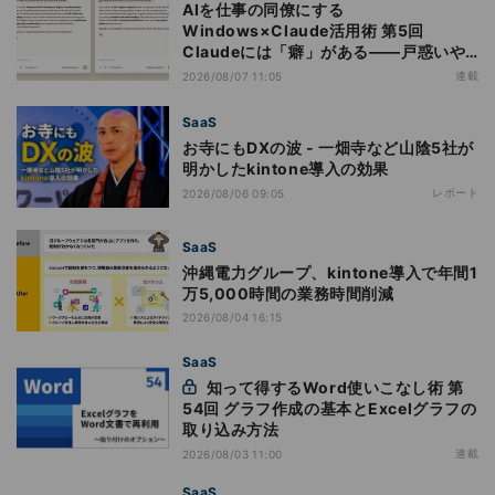
AIを仕事の同僚にする
Windows×Claude活用術 第5回
Claudeには「癖」がある――戸惑いや
すい7つの仕様
連載
2026/08/07 11:05
SaaS
お寺にもDXの波 - 一畑寺など山陰5社が
明かしたkintone導入の効果
レポート
2026/08/06 09:05
SaaS
沖縄電力グループ、kintone導入で年間1
万5,000時間の業務時間削減
2026/08/04 16:15
SaaS
知って得するWord使いこなし術 第
54回 グラフ作成の基本とExcelグラフの
取り込み方法
連載
2026/08/03 11:00
SaaS