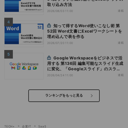
取り込み方法
連載
2026/08/03 11:00
知って得するWord使いこなし術 第
52回 Word文書にExcelワークシートを
埋め込んで表を作る
連載
2026/07/20 11:00
Google Workspaceをビジネスで活
用する 第136回 編集可能なスライド生成
に変化、「Googleスライド」のスライ
ド生成機能を応用
連載
2026/04/24 11:00
ランキングをもっと見る
TECH+
企業IT
SaaS