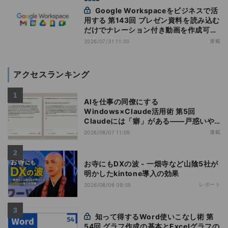
Google Workspaceをビジネスで活
用する 第143回 プレゼン資料を読み込む
だけでナレーション付き動画を作成可能
になった「Google Vids」
連載
2026/07/31 11:00
アクセスランキング
AIを仕事の同僚にする
Windows×Claude活用術 第5回
Claudeには「癖」がある――戸惑いや
すい7つの仕様
連載
2026/08/07 11:05
お寺にもDXの波 - 一畑寺など山陰5社が
明かしたkintone導入の効果
レポート
2026/08/06 09:05
知って得するWord使いこなし術 第
54回 グラフ作成の基本とExcelグラフの