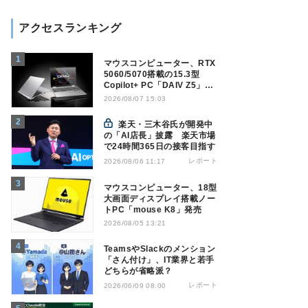
アクセスランキング
マウスコンピューター、RTX
5060/5070搭載の15.3型
Copilot+ PC「DAIV Z5」発
売
2026/08/07 15:03
楽天・三木谷氏が開発中
の「AI店長」披露 楽天市場
で24時間365日の接客目指す
レポート
2026/08/06 11:17
マウスコンピューター、18型
大画面ディスプレイ搭載ノー
トPC「mouse K8」発売
2026/08/05 13:21
TeamsやSlackのメンション
「さん付け」、IT業界と若手
どちらが省略派？
レポート
2026/06/09 08:00