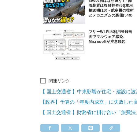
390の脚はなぜ違う? - 降
着装置は複雑怪奇(5)|軍用
輸送機(10) - 航空機の技術
とメカニズムの裏側(549)
フリーWi-Fiの利用登録画
面でマルウェア感染、
Microsoftが注意喚起
関連リンク
【 国土交通省 】中東影響が住宅・建設に
【政界】予算の「年度内成立」に失敗した高
【 国土交通省 】財務省に掛け合い「旅費法