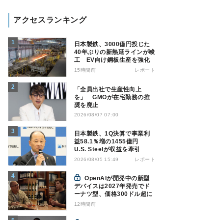
アクセスランキング
日本製鉄、3000億円投じた
40年ぶりの新熱延ラインが竣
工 EV向け鋼板生産を強化
15時間前
レポート
「全員出社で生産性向上
を」 GMOが在宅勤務の推
奨を廃止
2026/08/07 07:00
日本製鉄、1Q決算で事業利
益58.1％増の1455億円
U.S. Steelが収益を牽引
レポート
2026/08/05 15:49
OpenAIが開発中の新型
デバイスは2027年発売でド
ーナツ型、価格300ドル超に
12時間前