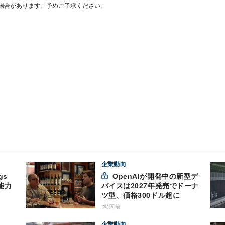
場合があります。予めご了承ください。
企業動向
gs
OpenAIが開発中の新型デ
能力
バイスは2027年発売でドーナ
ツ型、価格300ドル超に
2時間前
企業動向